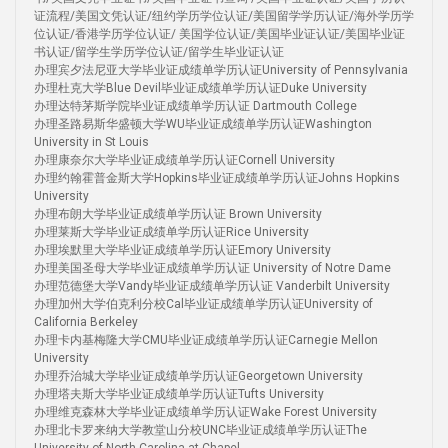
证流程/美国文凭认证/纽约学历学位认证/美国留学学历认证/海外学历学
位认证/香港学历学位认证/ 美国学位认证/美国毕业证认证/美国毕业证
书认证/留学生学历学位认证/留学生毕业证认证
办理宾夕法尼亚大学毕业证成绩单学历认证University of Pennsylvania
办理杜克大学Blue Devil毕业证成绩单学历认证Duke University
办理达特茅斯学院毕业证成绩单学历认证 Dartmouth College
办理圣路易斯华盛顿大学WU毕业证成绩单学历认证Washington
University in St Louis
办理康奈尔大学毕业证成绩单学历认证Cornell University
办理约翰霍普金斯大学Hopkins毕业证成绩单学历认证Johns Hopkins
University
办理布朗大学毕业证成绩单学历认证 Brown University
办理莱斯大学毕业证成绩单学历认证Rice University
办理埃默里大学毕业证成绩单学历认证Emory University
办理美国圣母大学毕业证成绩单学历认证 University of Notre Dame
办理范德堡大学Vandy毕业证成绩单学历认证 Vanderbilt University
办理加州大学伯克利分校Cal毕业证成绩单学历认证University of
California Berkeley
办理卡内基梅隆大学CMU毕业证成绩单学历认证Carnegie Mellon
University
办理乔治城大学毕业证成绩单学历认证Georgetown University
办理塔夫斯大学毕业证成绩单学历认证Tufts University
办理维克森林大学毕业证成绩单学历认证Wake Forest University
办理北卡罗来纳大学教堂山分校UNC毕业证成绩单学历认证The