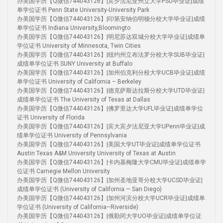
办美国学历【Q微信744043126】|宾夕法尼亚州立大学PSU毕业证|成绩
单学位证书 Penn State University-University Park
办美国学历【Q微信744043126】|印第安纳伯明顿分校大学毕业证|成绩
单学位证书 Indiana University,Bloomingto
办美国学历【Q微信744043126】|明尼苏达双城分校大学毕业证|成绩单
学位证书 University of Minnesota, Twin Cities
办美国学历【Q微信744043126】|纽约州立布法罗分校大学SUB毕业证|
成绩单学位证书 SUNY University at Buffalo
办美国学历【Q微信744043126】|加州伯克利分校大学UCB毕业证|成绩
单学位证书 University of California – Berkeley
办美国学历【Q微信744043126】|德克萨斯达拉斯分校大学UTD毕业证|
成绩单学位证书 The University of Texas at Dallas
办美国学历【Q微信744043126】|佛罗里达大学UFL毕业证|成绩单学位
证书 University of Florida
办美国学历【Q微信744043126】|宾大宾夕法尼亚大学UPenn毕业证|成
绩单学位证书 University of Pennsylvania
办美国学历【Q微信744043126】|美国大学UT毕业证|成绩单学位证书
Austin Texas A&M University University of Texas at Austin
办美国学历【Q微信744043126】|卡内基梅隆大学CMU毕业证|成绩单学
位证书 Carnegie Mellon University
办美国学历【Q微信744043126】|加州圣地亚哥分校大学UCSD毕业证|
成绩单学位证书 (University of California — San Diego)
办美国学历【Q微信744043126】|加州河滨分校大学UCR毕业证|成绩单
学位证书 (University of California–Riverside)
办美国学历【Q微信744043126】|俄勒冈大学UO毕业证|成绩单学位证