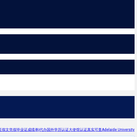
凭假毕业证成绩单|代办国外学历认证大使馆认证真实可查Adelaide University