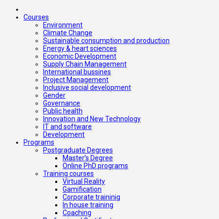
Courses
Environment
Climate Change
Sustainable consumption and production
Energy & heart sciences
Economic Development
Supply Chain Management
International bussines
Project Management
Inclusive social development
Gender
Governance
Public health
Innovation and New Technology
IT and software
Development
Programs
Postgraduate Degrees
Master’s Degree
Online PhD programs
Training courses
Virtual Reality
Gamification
Corporate traininig
In house training
Coaching