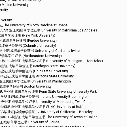
on University
sity
rsity
ity of North Carolina at Chapel
成绩单学位证书 University of California Los Angeles
证书 (New York University)
单学位证书 (Purdue University)
证书 (Columbia University)
学位证书 University of California-Irvine
书 (Northeastern University)
证|成绩单学位证书 (University of Michigan — Ann Arbor)
单学位证书 (Michigan State University)
单学位证书 (Ohio State University)
成绩单学位证书 Arizona State University
单学位证书 University of Washington
学位证书 Boston University
绩单学位证书 Penn State University-University Park
成绩单学位证书 Indiana University,Bloomingto
学位证书 University of Minnesota, Twin Cities
业证|成绩单学位证书 SUNY University at Buffalo
绩单学位证书 University of California – Berkeley
证|成绩单学位证书 The University of Texas at Dallas
学位证书 University of Florida