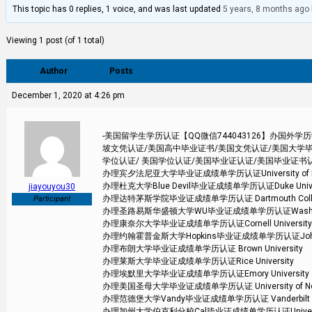
This topic has 0 replies, 1 voice, and was last updated
5 years, 8 months ago
Viewing 1 post (of 1 total)
Author
Posts
December 1, 2020 at 4:26 pm
-美国留学生学历认证【QQ微信744043126】办国
坡文凭认证/美国高中毕业证书/美国文凭认证/美国大学毕
学位认证/ 美国学位认证/美国毕业证认证/美国毕业证书
办理宾夕法尼亚大学毕业证成绩单学历认证University of Pen
办理杜克大学Blue Devil毕业证成绩单学历认证Duke Univer
jiayouyou30
办理达特茅斯学院毕业证成绩单学历认证 Dartmouth Coll
Participant
办理圣路易斯华盛顿大学WU毕业证成绩单学历认证Washington Un
办理康奈尔大学毕业证成绩单学历认证Cornell University
办理约翰霍普金斯大学Hopkins毕业证成绩单学历认证Johns Hop
办理布朗大学毕业证成绩单学历认证 Brown University
办理莱斯大学毕业证成绩单学历认证Rice University
办理埃默里大学毕业证成绩单学历认证Emory University
办理美国圣母大学毕业证成绩单学历认证 University of Not
办理范德堡大学Vandy毕业证成绩单学历认证 Vanderbilt Uni
办理加州大学伯克利分校Cal毕业证成绩单学历认证University of 