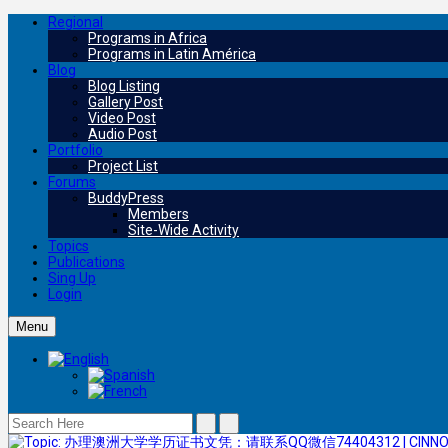
Regional
Programs in Africa
Programs in Latin América
Blog
Blog Listing
Gallery Post
Video Post
Audio Post
Portfolio
Project List
Forums
BuddyPress
Members
Site-Wide Activity
Topics
Publications
Sing Up
Login
Menu