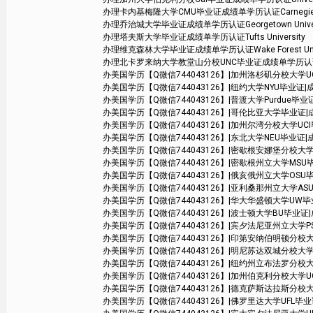
办理卡内基梅隆大学CMU毕业证成绩单学历认证Carnegie Mell
办理乔治城大学毕业证成绩单学历认证Georgetown Univer
办理塔夫斯大学毕业证成绩单学历认证Tufts University
办理维克森林大学毕业证成绩单学历认证Wake Forest Unive
办理北卡罗来纳大学教堂山分校UNC毕业证成绩单学历认证The Univers
办美国学历【Q微信744043126】|加州洛杉矶分校大学UCLA毕业证|
办美国学历【Q微信744043126】|纽约大学NYU毕业证|成绩单学位
办美国学历【Q微信744043126】|普渡大学Purdue毕业证|成绩
办美国学历【Q微信744043126】|哥伦比亚大学毕业证|成绩单学位
办美国学历【Q微信744043126】|加州尔湾分校大学UCI毕业证|成绩单
办美国学历【Q微信744043126】|东北大学NEU毕业证|成绩单学位证
办美国学历【Q微信744043126】|密歇根安娜堡分校大学UMich毕业
办美国学历【Q微信744043126】|密歇根州立大学MSU毕业证|成绩
办美国学历【Q微信744043126】|俄亥俄州立大学OSU毕业证|成绩
办美国学历【Q微信744043126】|亚利桑那州立大学ASU毕业证|
办美国学历【Q微信744043126】|华大华盛顿大学UW毕业证|成绩
办美国学历【Q微信744043126】|波士顿大学BU毕业证|成绩单
办美国学历【Q微信744043126】|宾夕法尼亚州立大学PSU毕业证|成
办美国学历【Q微信744043126】|印第安纳伯明顿分校大学毕业证|
办美国学历【Q微信744043126】|明尼苏达双城分校大学毕业证|成绩单
办美国学历【Q微信744043126】|纽约州立布法罗分校大学SUB毕
办美国学历【Q微信744043126】|加州伯克利分校大学UCB毕业证|成
办美国学历【Q微信744043126】|德克萨斯达拉斯分校大学UTD毕业
办美国学历【Q微信744043126】|佛罗里达大学UFL毕业证|成绩单