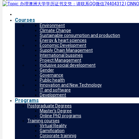
Courses
Environment
Climate Change
Sustainable consumption and production
Energy & heart sciences
Economic Development
Supply Chain Management
International bussines
Project Management
Inclusive social development
Gender
Governance
Public health
Innovation and New Technology
IT and software
Development
Programs
Postgraduate Degrees
Master’s Degree
Online PhD programs
Training courses
Virtual Reality
Gamification
Corporate traininig