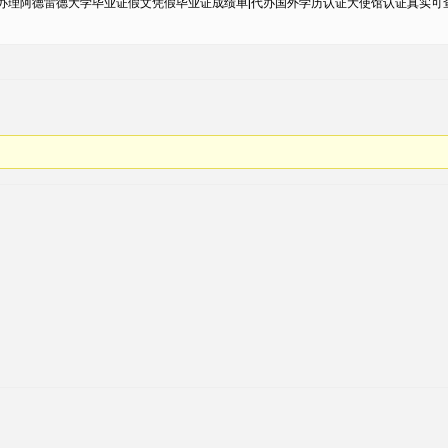
理阿德雷德大学毕业证假文凭假毕业证成绩单|代办国外学历认证大使馆认证真实可查Adelai