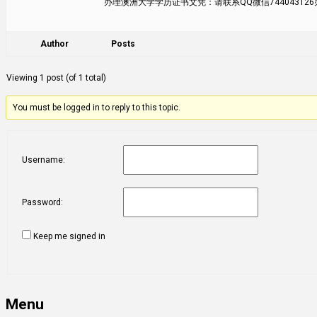
办理澳洲大学学历证书文凭：请联系QQ微信744043126办
Author
Posts
Viewing 1 post (of 1 total)
You must be logged in to reply to this topic.
Username:
Password:
Keep me signed in
Menu