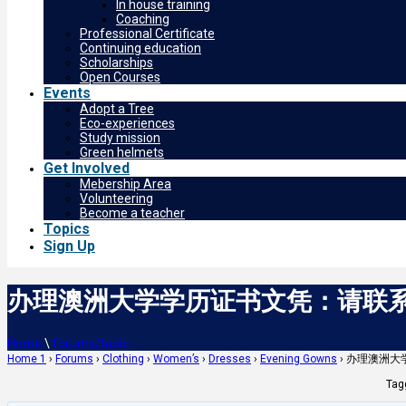
In house training
Coaching
Professional Certificate
Continuing education
Scholarships
Open Courses
Events
Adopt a Tree
Eco-experiences
Study mission
Green helmets
Get Involved
Mebership Area
Volunteering
Become a teacher
Topics
Sign Up
办理澳洲大学学历证书文凭：请联系QQ
Home
\
forums/topic
Home 1
›
Forums
›
Clothing
›
Women’s
›
Dresses
›
Evening Gowns
›
办理澳洲大学
Tag