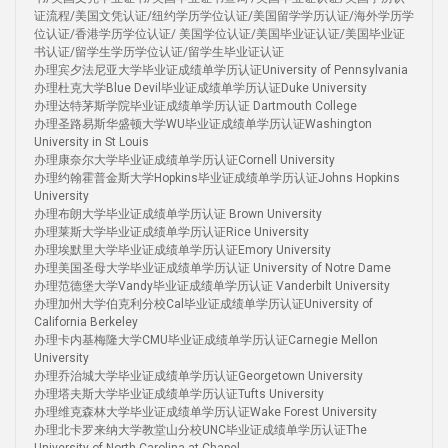
证流程/美国文凭认证/纽约学历学位认证/美国留学学历认证/海外学历学
位认证/香港学历学位认证/ 美国学位认证/美国毕业证认证/美国毕业证
书认证/留学生学历学位认证/留学生毕业证认证
办理宾夕法尼亚大学毕业证成绩单学历认证University of Pennsylvania
办理杜克大学Blue Devil毕业证成绩单学历认证Duke University
办理达特茅斯学院毕业证成绩单学历认证 Dartmouth College
办理圣路易斯华盛顿大学WU毕业证成绩单学历认证Washington
University in St Louis
办理康奈尔大学毕业证成绩单学历认证Cornell University
办理约翰霍普金斯大学Hopkins毕业证成绩单学历认证Johns Hopkins
University
办理布朗大学毕业证成绩单学历认证 Brown University
办理莱斯大学毕业证成绩单学历认证Rice University
办理埃默里大学毕业证成绩单学历认证Emory University
办理美国圣母大学毕业证成绩单学历认证 University of Notre Dame
办理范德堡大学Vandy毕业证成绩单学历认证 Vanderbilt University
办理加州大学伯克利分校Cal毕业证成绩单学历认证University of
California Berkeley
办理卡内基梅隆大学CMU毕业证成绩单学历认证Carnegie Mellon
University
办理乔治城大学毕业证成绩单学历认证Georgetown University
办理塔夫斯大学毕业证成绩单学历认证Tufts University
办理维克森林大学毕业证成绩单学历认证Wake Forest University
办理北卡罗来纳大学教堂山分校UNC毕业证成绩单学历认证The