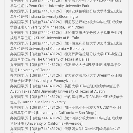
办美国学历【Q微信744043126】|宾夕法尼亚州立大学PSU毕业证|成绩
单学位证书 Penn State University-University Park
办美国学历【Q微信744043126】|印第安纳伯明顿分校大学毕业证|成绩
单学位证书 Indiana University,Bloomingto
办美国学历【Q微信744043126】|明尼苏达双城分校大学毕业证|成绩单
学位证书 University of Minnesota, Twin Cities
办美国学历【Q微信744043126】|纽约州立布法罗分校大学SUB毕业证|
成绩单学位证书 SUNY University at Buffalo
办美国学历【Q微信744043126】|加州伯克利分校大学UCB毕业证|成绩
单学位证书 University of California – Berkeley
办美国学历【Q微信744043126】|德克萨斯达拉斯分校大学UTD毕业证|
成绩单学位证书 The University of Texas at Dallas
办美国学历【Q微信744043126】|佛罗里达大学UFL毕业证|成绩单学位
证书 University of Florida
办美国学历【Q微信744043126】|宾大宾夕法尼亚大学UPenn毕业证|成
绩单学位证书 University of Pennsylvania
办美国学历【Q微信744043126】|美国大学UT毕业证|成绩单学位证书
Austin Texas A&M University University of Texas at Austin
办美国学历【Q微信744043126】|卡内基梅隆大学CMU毕业证|成绩单学
位证书 Carnegie Mellon University
办美国学历【Q微信744043126】|加州圣地亚哥分校大学UCSD毕业证|
成绩单学位证书 (University of California — San Diego)
办美国学历【Q微信744043126】|加州河滨分校大学UCR毕业证|成绩单
学位证书 (University of California–Riverside)
办美国学历【Q微信744043126】|俄勒冈大学UO毕业证|成绩单学位证