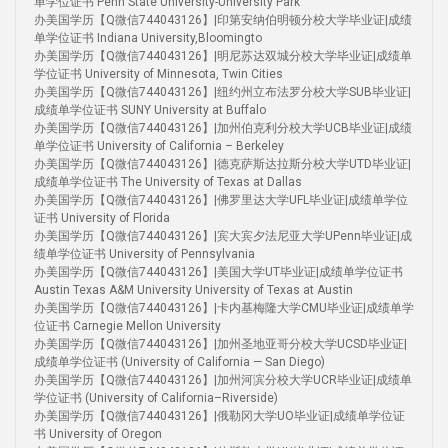
单学位证书 Penn State University-University Park
办美国学历【Q微信744043126】|印第安纳伯明顿分校大学毕业证|成绩
单学位证书 Indiana University,Bloomingto
办美国学历【Q微信744043126】|明尼苏达双城分校大学毕业证|成绩单
学位证书 University of Minnesota, Twin Cities
办美国学历【Q微信744043126】|纽约州立布法罗分校大学SUB毕业证|
成绩单学位证书 SUNY University at Buffalo
办美国学历【Q微信744043126】|加州伯克利分校大学UCB毕业证|成绩
单学位证书 University of California – Berkeley
办美国学历【Q微信744043126】|德克萨斯达拉斯分校大学UTD毕业证|
成绩单学位证书 The University of Texas at Dallas
办美国学历【Q微信744043126】|佛罗里达大学UFL毕业证|成绩单学位
证书 University of Florida
办美国学历【Q微信744043126】|宾大宾夕法尼亚大学UPenn毕业证|成
绩单学位证书 University of Pennsylvania
办美国学历【Q微信744043126】|美国大学UT毕业证|成绩单学位证书
Austin Texas A&M University University of Texas at Austin
办美国学历【Q微信744043126】|卡内基梅隆大学CMU毕业证|成绩单学
位证书 Carnegie Mellon University
办美国学历【Q微信744043126】|加州圣地亚哥分校大学UCSD毕业证|
成绩单学位证书 (University of California — San Diego)
办美国学历【Q微信744043126】|加州河滨分校大学UCR毕业证|成绩单
学位证书 (University of California–Riverside)
办美国学历【Q微信744043126】|俄勒冈大学UO毕业证|成绩单学位证
书 University of Oregon