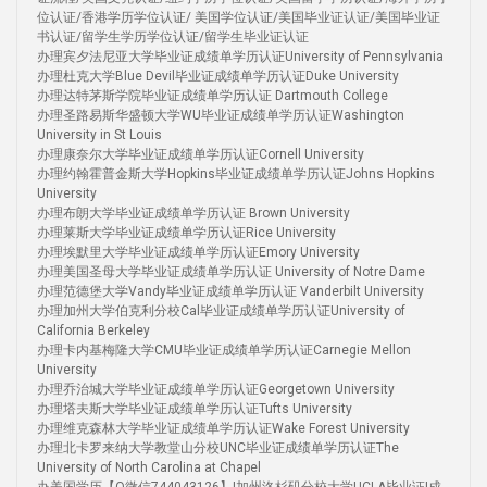
位认证/香港学历学位认证/ 美国学位认证/美国毕业证认证/美国毕业证
书认证/留学生学历学位认证/留学生毕业证认证
办理宾夕法尼亚大学毕业证成绩单学历认证University of Pennsylvania
办理杜克大学Blue Devil毕业证成绩单学历认证Duke University
办理达特茅斯学院毕业证成绩单学历认证 Dartmouth College
办理圣路易斯华盛顿大学WU毕业证成绩单学历认证Washington
University in St Louis
办理康奈尔大学毕业证成绩单学历认证Cornell University
办理约翰霍普金斯大学Hopkins毕业证成绩单学历认证Johns Hopkins
University
办理布朗大学毕业证成绩单学历认证 Brown University
办理莱斯大学毕业证成绩单学历认证Rice University
办理埃默里大学毕业证成绩单学历认证Emory University
办理美国圣母大学毕业证成绩单学历认证 University of Notre Dame
办理范德堡大学Vandy毕业证成绩单学历认证 Vanderbilt University
办理加州大学伯克利分校Cal毕业证成绩单学历认证University of
California Berkeley
办理卡内基梅隆大学CMU毕业证成绩单学历认证Carnegie Mellon
University
办理乔治城大学毕业证成绩单学历认证Georgetown University
办理塔夫斯大学毕业证成绩单学历认证Tufts University
办理维克森林大学毕业证成绩单学历认证Wake Forest University
办理北卡罗来纳大学教堂山分校UNC毕业证成绩单学历认证The
University of North Carolina at Chapel