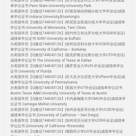
办美国学历【Q微信744043126】|宾夕法尼亚州立大学PSU毕业证|成绩
单学位证书 Penn State University-University Park
办美国学历【Q微信744043126】|印第安纳伯明顿分校大学毕业证|成绩
单学位证书 Indiana University,Bloomingto
办美国学历【Q微信744043126】|明尼苏达双城分校大学毕业证|成绩单
学位证书 University of Minnesota, Twin Cities
办美国学历【Q微信744043126】|纽约州立布法罗分校大学SUB毕业证|
成绩单学位证书 SUNY University at Buffalo
办美国学历【Q微信744043126】|加州伯克利分校大学UCB毕业证|成绩
单学位证书 University of California – Berkeley
办美国学历【Q微信744043126】|德克萨斯达拉斯分校大学UTD毕业证|
成绩单学位证书 The University of Texas at Dallas
办美国学历【Q微信744043126】|佛罗里达大学UFL毕业证|成绩单学位
证书 University of Florida
办美国学历【Q微信744043126】|宾大宾夕法尼亚大学UPenn毕业证|成
绩单学位证书 University of Pennsylvania
办美国学历【Q微信744043126】|美国大学UT毕业证|成绩单学位证书
Austin Texas A&M University University of Texas at Austin
办美国学历【Q微信744043126】|卡内基梅隆大学CMU毕业证|成绩单学
位证书 Carnegie Mellon University
办美国学历【Q微信744043126】|加州圣地亚哥分校大学UCSD毕业证|
成绩单学位证书 (University of California — San Diego)
办美国学历【Q微信744043126】|加州河滨分校大学UCR毕业证|成绩单
学位证书 (University of California–Riverside)
办美国学历【Q微信744043126】|俄勒冈大学UO毕业证|成绩单学位证