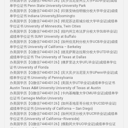
办美国学历【Q微信744043126】|宾夕法尼亚州立大学PSU毕业证|成绩
单学位证书 Penn State University-University Park
办美国学历【Q微信744043126】|印第安纳伯明顿分校大学毕业证|成绩
单学位证书 Indiana University,Bloomingto
办美国学历【Q微信744043126】|明尼苏达双城分校大学毕业证|成绩单
学位证书 University of Minnesota, Twin Cities
办美国学历【Q微信744043126】|纽约州立布法罗分校大学SUB毕业证|
成绩单学位证书 SUNY University at Buffalo
办美国学历【Q微信744043126】|加州伯克利分校大学UCB毕业证|成绩
单学位证书 University of California – Berkeley
办美国学历【Q微信744043126】|德克萨斯达拉斯分校大学UTD毕业证|
成绩单学位证书 The University of Texas at Dallas
办美国学历【Q微信744043126】|佛罗里达大学UFL毕业证|成绩单学位
证书 University of Florida
办美国学历【Q微信744043126】|宾大宾夕法尼亚大学UPenn毕业证|成
绩单学位证书 University of Pennsylvania
办美国学历【Q微信744043126】|美国大学UT毕业证|成绩单学位证书
Austin Texas A&M University University of Texas at Austin
办美国学历【Q微信744043126】|卡内基梅隆大学CMU毕业证|成绩单学
位证书 Carnegie Mellon University
办美国学历【Q微信744043126】|加州圣地亚哥分校大学UCSD毕业证|
成绩单学位证书 (University of California — San Diego)
办美国学历【Q微信744043126】|加州河滨分校大学UCR毕业证|成绩单
学位证书 (University of California–Riverside)
办美国学历【Q微信744043126】|俄勒冈大学UO毕业证|成绩单学位证