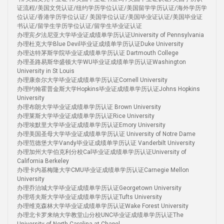
证流程/美国文凭认证/纽约学历学位认证/美国留学学历认证/海外学历学
位认证/香港学历学位认证/ 美国学位认证/美国毕业证认证/美国毕业证
书认证/留学生学历学位认证/留学生毕业证认证
办理宾夕法尼亚大学毕业证成绩单学历认证University of Pennsylvania
办理杜克大学Blue Devil毕业证成绩单学历认证Duke University
办理达特茅斯学院毕业证成绩单学历认证 Dartmouth College
办理圣路易斯华盛顿大学WU毕业证成绩单学历认证Washington
University in St Louis
办理康奈尔大学毕业证成绩单学历认证Cornell University
办理约翰霍普金斯大学Hopkins毕业证成绩单学历认证Johns Hopkins
University
办理布朗大学毕业证成绩单学历认证 Brown University
办理莱斯大学毕业证成绩单学历认证Rice University
办理埃默里大学毕业证成绩单学历认证Emory University
办理美国圣母大学毕业证成绩单学历认证 University of Notre Dame
办理范德堡大学Vandy毕业证成绩单学历认证 Vanderbilt University
办理加州大学伯克利分校Cal毕业证成绩单学历认证University of
California Berkeley
办理卡内基梅隆大学CMU毕业证成绩单学历认证Carnegie Mellon
University
办理乔治城大学毕业证成绩单学历认证Georgetown University
办理塔夫斯大学毕业证成绩单学历认证Tufts University
办理维克森林大学毕业证成绩单学历认证Wake Forest University
办理北卡罗来纳大学教堂山分校UNC毕业证成绩单学历认证The