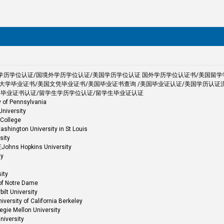
国外学历学位认证/国境外学历学位认证/美国学历学位认证 国外学历学位认证书/美国留
大学毕业证书/美国文凭毕业证书/美国毕业证书查询 /美国毕业证认证/美国学历认证
国毕业证书认证/留学生学历学位认证/留学生毕业证认证
Pennsylvania
versity
llege
University in St Louis
ity
Hopkins University
y
ty
Notre Dame
University
of California Berkeley
llon University
ersity