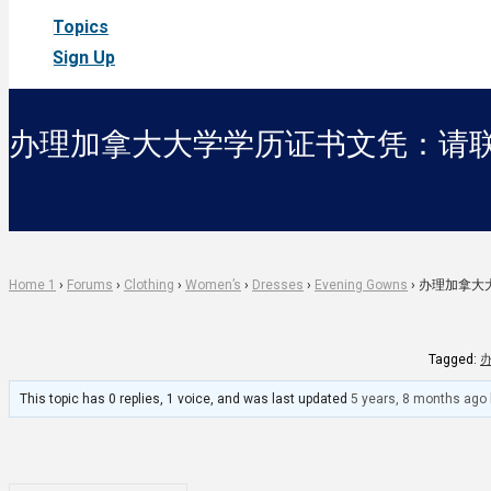
Topics
Sign Up
办理加拿大大学学历证书文凭：请联系
Home 1
›
Forums
›
Clothing
›
Women’s
›
Dresses
›
Evening Gowns
›
办理加拿大大
Tagged:
办
This topic has 0 replies, 1 voice, and was last updated
5 years, 8 months ago