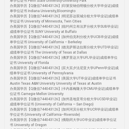
单学位证书 Penn State University-University Park
办美国学历【Q微信744043126】|印第安纳伯明顿分校大学毕业证|成绩
单学位证书 Indiana University,Bloomingto
办美国学历【Q微信744043126】|明尼苏达双城分校大学毕业证|成绩单
学位证书 University of Minnesota, Twin Cities
办美国学历【Q微信744043126】|纽约州立布法罗分校大学SUB毕业证|
成绩单学位证书 SUNY University at Buffalo
办美国学历【Q微信744043126】|加州伯克利分校大学UCB毕业证|成绩
单学位证书 University of California – Berkeley
办美国学历【Q微信744043126】|德克萨斯达拉斯分校大学UTD毕业证|
成绩单学位证书 The University of Texas at Dallas
办美国学历【Q微信744043126】|佛罗里达大学UFL毕业证|成绩单学位
证书 University of Florida
办美国学历【Q微信744043126】|宾大宾夕法尼亚大学UPenn毕业证|成
绩单学位证书 University of Pennsylvania
办美国学历【Q微信744043126】|美国大学UT毕业证|成绩单学位证书
Austin Texas A&M University University of Texas at Austin
办美国学历【Q微信744043126】|卡内基梅隆大学CMU毕业证|成绩单学
位证书 Carnegie Mellon University
办美国学历【Q微信744043126】|加州圣地亚哥分校大学UCSD毕业证|
成绩单学位证书 (University of California — San Diego)
办美国学历【Q微信744043126】|加州河滨分校大学UCR毕业证|成绩单
学位证书 (University of California–Riverside)
办美国学历【Q微信744043126】|俄勒冈大学UO毕业证|成绩单学位证
书 University of Oregon