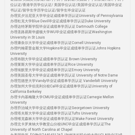
位认证/香港学历学位认证/ 美国学位认证/美国毕业证认证/美国毕业证
书认证/留学生学历学位认证/留学生毕业证认证
办理宾夕法尼亚大学毕业证成绩单学历认证University of Pennsylvania
办理杜克大学Blue Devil毕业证成绩单学历认证Duke University
办理达特茅斯学院毕业证成绩单学历认证 Dartmouth College
办理圣路易斯华盛顿大学WU毕业证成绩单学历认证Washington
University in St Louis
办理康奈尔大学毕业证成绩单学历认证Cornell University
办理约翰霍普金斯大学Hopkins毕业证成绩单学历认证Johns Hopkins
University
办理布朗大学毕业证成绩单学历认证 Brown University
办理莱斯大学毕业证成绩单学历认证Rice University
办理埃默里大学毕业证成绩单学历认证Emory University
办理美国圣母大学毕业证成绩单学历认证 University of Notre Dame
办理范德堡大学Vandy毕业证成绩单学历认证 Vanderbilt University
办理加州大学伯克利分校Cal毕业证成绩单学历认证University of
California Berkeley
办理卡内基梅隆大学CMU毕业证成绩单学历认证Carnegie Mellon
University
办理乔治城大学毕业证成绩单学历认证Georgetown University
办理塔夫斯大学毕业证成绩单学历认证Tufts University
办理维克森林大学毕业证成绩单学历认证Wake Forest University
办理北卡罗来纳大学教堂山分校UNC毕业证成绩单学历认证The
University of North Carolina at Chapel