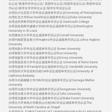
位认证/香港学历学位认证/ 美国学位认证/美国毕业证认证/美国毕业证
书认证/留学生学历学位认证/留学生毕业证认证
办理宾夕法尼亚大学毕业证成绩单学历认证University of Pennsylvania
办理杜克大学Blue Devil毕业证成绩单学历认证Duke University
办理达特茅斯学院毕业证成绩单学历认证 Dartmouth College
办理圣路易斯华盛顿大学WU毕业证成绩单学历认证Washington
University in St Louis
办理康奈尔大学毕业证成绩单学历认证Cornell University
办理约翰霍普金斯大学Hopkins毕业证成绩单学历认证Johns Hopkins
University
办理布朗大学毕业证成绩单学历认证 Brown University
办理莱斯大学毕业证成绩单学历认证Rice University
办理埃默里大学毕业证成绩单学历认证Emory University
办理美国圣母大学毕业证成绩单学历认证 University of Notre Dame
办理范德堡大学Vandy毕业证成绩单学历认证 Vanderbilt University
办理加州大学伯克利分校Cal毕业证成绩单学历认证University of
California Berkeley
办理卡内基梅隆大学CMU毕业证成绩单学历认证Carnegie Mellon
University
办理乔治城大学毕业证成绩单学历认证Georgetown University
办理塔夫斯大学毕业证成绩单学历认证Tufts University
办理维克森林大学毕业证成绩单学历认证Wake Forest University
办理北卡罗来纳大学教堂山分校UNC毕业证成绩单学历认证The
University of North Carolina at Chapel
办美国学历【Q微信744043126】|加州洛杉矶分校大学UCLA毕业证|成