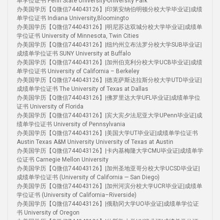
单学位证书 Penn State University-University Park
办美国学历【Q微信744043126】|印第安纳伯明顿分校大学毕业证|成绩
单学位证书 Indiana University,Bloomingto
办美国学历【Q微信744043126】|明尼苏达双城分校大学毕业证|成绩单
学位证书 University of Minnesota, Twin Cities
办美国学历【Q微信744043126】|纽约州立布法罗分校大学SUB毕业证|
成绩单学位证书 SUNY University at Buffalo
办美国学历【Q微信744043126】|加州伯克利分校大学UCB毕业证|成绩
单学位证书 University of California – Berkeley
办美国学历【Q微信744043126】|德克萨斯达拉斯分校大学UTD毕业证|
成绩单学位证书 The University of Texas at Dallas
办美国学历【Q微信744043126】|佛罗里达大学UFL毕业证|成绩单学位
证书 University of Florida
办美国学历【Q微信744043126】|宾大宾夕法尼亚大学UPenn毕业证|成
绩单学位证书 University of Pennsylvania
办美国学历【Q微信744043126】|美国大学UT毕业证|成绩单学位证书
Austin Texas A&M University University of Texas at Austin
办美国学历【Q微信744043126】|卡内基梅隆大学CMU毕业证|成绩单学
位证书 Carnegie Mellon University
办美国学历【Q微信744043126】|加州圣地亚哥分校大学UCSD毕业证|
成绩单学位证书 (University of California — San Diego)
办美国学历【Q微信744043126】|加州河滨分校大学UCR毕业证|成绩单
学位证书 (University of California–Riverside)
办美国学历【Q微信744043126】|俄勒冈大学UO毕业证|成绩单学位证
书 University of Oregon