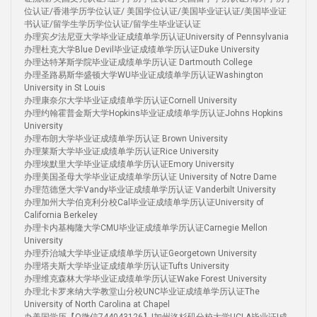
位认证/香港学历学位认证/ 美国学位认证/美国毕业证认证/美国毕业证
书认证/留学生学历学位认证/留学生毕业证认证
办理宾夕法尼亚大学毕业证成绩单学历认证University of Pennsylvania
办理杜克大学Blue Devil毕业证成绩单学历认证Duke University
办理达特茅斯学院毕业证成绩单学历认证 Dartmouth College
办理圣路易斯华盛顿大学WU毕业证成绩单学历认证Washington
University in St Louis
办理康奈尔大学毕业证成绩单学历认证Cornell University
办理约翰霍普金斯大学Hopkins毕业证成绩单学历认证Johns Hopkins
University
办理布朗大学毕业证成绩单学历认证 Brown University
办理莱斯大学毕业证成绩单学历认证Rice University
办理埃默里大学毕业证成绩单学历认证Emory University
办理美国圣母大学毕业证成绩单学历认证 University of Notre Dame
办理范德堡大学Vandy毕业证成绩单学历认证 Vanderbilt University
办理加州大学伯克利分校Cal毕业证成绩单学历认证University of
California Berkeley
办理卡内基梅隆大学CMU毕业证成绩单学历认证Carnegie Mellon
University
办理乔治城大学毕业证成绩单学历认证Georgetown University
办理塔夫斯大学毕业证成绩单学历认证Tufts University
办理维克森林大学毕业证成绩单学历认证Wake Forest University
办理北卡罗来纳大学教堂山分校UNC毕业证成绩单学历认证The
University of North Carolina at Chapel