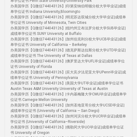
单学位证书 Penn State University-University Park
办美国学历【Q微信744043126】|印第安纳伯明顿分校大学毕业证|成绩
单学位证书 Indiana University,Bloomingto
办美国学历【Q微信744043126】|明尼苏达双城分校大学毕业证|成绩单
学位证书 University of Minnesota, Twin Cities
办美国学历【Q微信744043126】|纽约州立布法罗分校大学SUB毕业证|
成绩单学位证书 SUNY University at Buffalo
办美国学历【Q微信744043126】|加州伯克利分校大学UCB毕业证|成绩
单学位证书 University of California – Berkeley
办美国学历【Q微信744043126】|德克萨斯达拉斯分校大学UTD毕业证|
成绩单学位证书 The University of Texas at Dallas
办美国学历【Q微信744043126】|佛罗里达大学UFL毕业证|成绩单学位
证书 University of Florida
办美国学历【Q微信744043126】|宾大宾夕法尼亚大学UPenn毕业证|成
绩单学位证书 University of Pennsylvania
办美国学历【Q微信744043126】|美国大学UT毕业证|成绩单学位证书
Austin Texas A&M University University of Texas at Austin
办美国学历【Q微信744043126】|卡内基梅隆大学CMU毕业证|成绩单学
位证书 Carnegie Mellon University
办美国学历【Q微信744043126】|加州圣地亚哥分校大学UCSD毕业证|
成绩单学位证书 (University of California — San Diego)
办美国学历【Q微信744043126】|加州河滨分校大学UCR毕业证|成绩单
学位证书 (University of California–Riverside)
办美国学历【Q微信744043126】|俄勒冈大学UO毕业证|成绩单学位证
书 University of Oregon