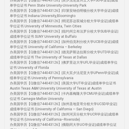
办美国学历【Q微信744043126】|宾夕法尼亚州立大学PSU毕业证|成绩
单学位证书 Penn State University-University Park
办美国学历【Q微信744043126】|印第安纳伯明顿分校大学毕业证|成绩
单学位证书 Indiana University,Bloomingto
办美国学历【Q微信744043126】|明尼苏达双城分校大学毕业证|成绩单
学位证书 University of Minnesota, Twin Cities
办美国学历【Q微信744043126】|纽约州立布法罗分校大学SUB毕业证|
成绩单学位证书 SUNY University at Buffalo
办美国学历【Q微信744043126】|加州伯克利分校大学UCB毕业证|成绩
单学位证书 University of California – Berkeley
办美国学历【Q微信744043126】|德克萨斯达拉斯分校大学UTD毕业证|
成绩单学位证书 The University of Texas at Dallas
办美国学历【Q微信744043126】|佛罗里达大学UFL毕业证|成绩单学位
证书 University of Florida
办美国学历【Q微信744043126】|宾大宾夕法尼亚大学UPenn毕业证|成
绩单学位证书 University of Pennsylvania
办美国学历【Q微信744043126】|美国大学UT毕业证|成绩单学位证书
Austin Texas A&M University University of Texas at Austin
办美国学历【Q微信744043126】|卡内基梅隆大学CMU毕业证|成绩单学
位证书 Carnegie Mellon University
办美国学历【Q微信744043126】|加州圣地亚哥分校大学UCSD毕业证|
成绩单学位证书 (University of California — San Diego)
办美国学历【Q微信744043126】|加州河滨分校大学UCR毕业证|成绩单
学位证书 (University of California–Riverside)
办美国学历【Q微信744043126】|俄勒冈大学UO毕业证|成绩单学位证