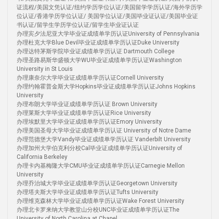
证流程/美国文凭认证/纽约学历学位认证/美国留学学历认证/海外学历学
位认证/香港学历学位认证/ 美国学位认证/美国毕业证认证/美国毕业证
书认证/留学生学历学位认证/留学生毕业证认证
办理宾夕法尼亚大学毕业证成绩单学历认证University of Pennsylvania
办理杜克大学Blue Devil毕业证成绩单学历认证Duke University
办理达特茅斯学院毕业证成绩单学历认证 Dartmouth College
办理圣路易斯华盛顿大学WU毕业证成绩单学历认证Washington
University in St Louis
办理康奈尔大学毕业证成绩单学历认证Cornell University
办理约翰霍普金斯大学Hopkins毕业证成绩单学历认证Johns Hopkins
University
办理布朗大学毕业证成绩单学历认证 Brown University
办理莱斯大学毕业证成绩单学历认证Rice University
办理埃默里大学毕业证成绩单学历认证Emory University
办理美国圣母大学毕业证成绩单学历认证 University of Notre Dame
办理范德堡大学Vandy毕业证成绩单学历认证 Vanderbilt University
办理加州大学伯克利分校Cal毕业证成绩单学历认证University of
California Berkeley
办理卡内基梅隆大学CMU毕业证成绩单学历认证Carnegie Mellon
University
办理乔治城大学毕业证成绩单学历认证Georgetown University
办理塔夫斯大学毕业证成绩单学历认证Tufts University
办理维克森林大学毕业证成绩单学历认证Wake Forest University
办理北卡罗来纳大学教堂山分校UNC毕业证成绩单学历认证The
University of North Carolina at Chapel