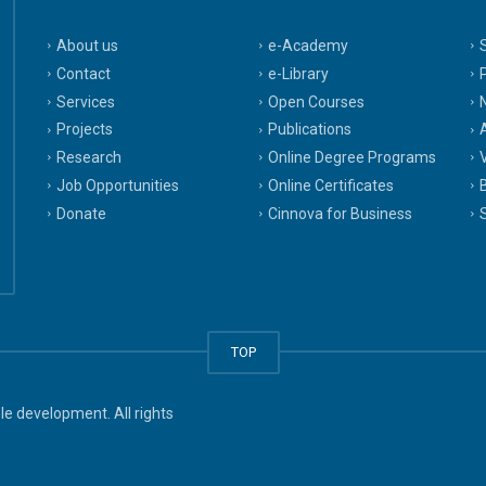
About us
e-Academy
Contact
e-Library
Services
Open Courses
Projects
Publications
A
Research
Online Degree Programs
Job Opportunities
Online Certificates
Donate
Cinnova for Business
TOP
e development. All rights