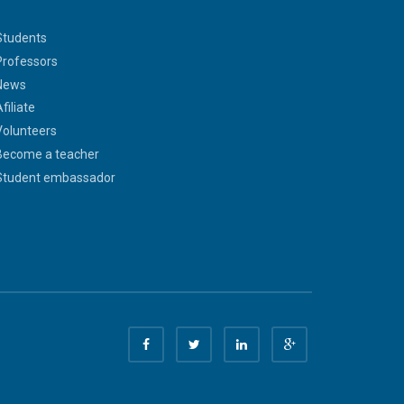
Students
Professors
News
filiate
Volunteers
Become a teacher
Student embassador