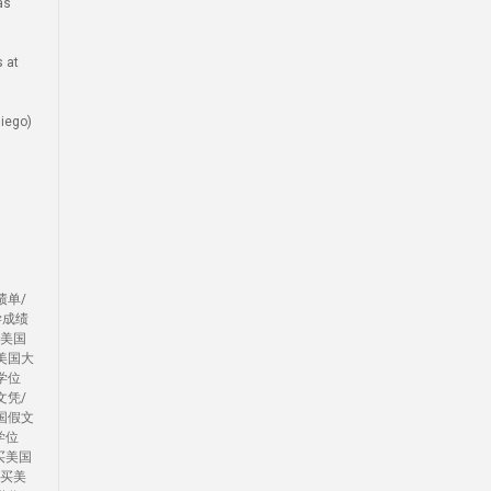
as
 at
ego)
绩单/
学成绩
办美国
美国大
学位
文凭/
国假文
学位
买美国
/买美