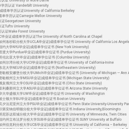
versity of Notre Dame
Vanderbilt University
证University of California Berkeley
Carnegie Mellon University
getown University
s University
e Forest University
学历认证The University of North Carolina at Chapel
杉矶分校大学UCLA毕业证|成绩单学位证书 University of California Los Angel
大学NYU毕业证|成绩单学位证书 (New York University)
大学Purdue毕业证|成绩单学位证书 (Purdue University)
比亚大学毕业证|成绩单学位证书 (Columbia University)
湾分校大学UCI毕业证|成绩单学位证书 University of California-Irvine
学NEU毕业证|成绩单学位证书 (Northeastern University)
安娜堡分校大学UMich毕业证|成绩单学位证书 (University of Michigan — Ann Ar
根州立大学MSU毕业证|成绩单学位证书 (Michigan State University)
俄州立大学OSU毕业证|成绩单学位证书 (Ohio State University)
桑那州立大学ASU毕业证|成绩单学位证书 Arizona State University
华盛顿大学UW毕业证|成绩单学位证书 University of Washington
士顿大学BU毕业证|成绩单学位证书 Boston University
尼亚州立大学PSU毕业证|成绩单学位证书 Penn State University-University Par
安纳伯明顿分校大学毕业证|成绩单学位证书 Indiana University,Bloomingto
达双城分校大学毕业证|成绩单学位证书 University of Minnesota, Twin Cities
州立布法罗分校大学SUB毕业证|成绩单学位证书 SUNY University at Buffalo
克利分校大学UCB毕业证|成绩单学位证书 University of California – Berkeley