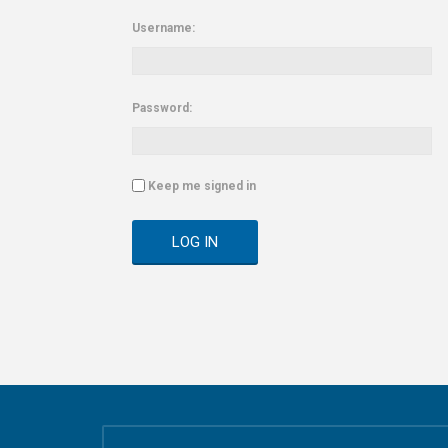
Username:
Password:
Keep me signed in
LOG IN