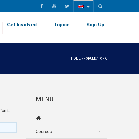
Get Involved
Topics
Sign Up
HOME
\
FORUMS/TOPIC
MENU
ornia
Courses