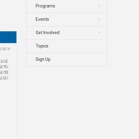
Programs
Events
Get Involved
Topics
64818
Sign Up
位认证
证书/
证/纽
认证/