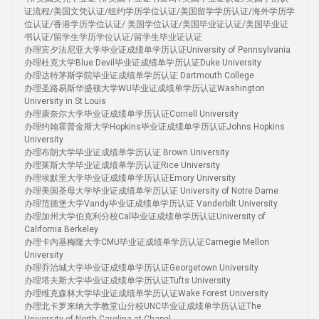
证流程/美国文凭认证/纽约学历学位认证/美国留学学历认证/海外学历学
位认证/香港学历学位认证/ 美国学位认证/美国毕业证认证/美国毕业证
书认证/留学生学历学位认证/留学生毕业证认证
办理宾夕法尼亚大学毕业证成绩单学历认证University of Pennsylvania
办理杜克大学Blue Devil毕业证成绩单学历认证Duke University
办理达特茅斯学院毕业证成绩单学历认证 Dartmouth College
办理圣路易斯华盛顿大学WU毕业证成绩单学历认证Washington
University in St Louis
办理康奈尔大学毕业证成绩单学历认证Cornell University
办理约翰霍普金斯大学Hopkins毕业证成绩单学历认证Johns Hopkins
University
办理布朗大学毕业证成绩单学历认证 Brown University
办理莱斯大学毕业证成绩单学历认证Rice University
办理埃默里大学毕业证成绩单学历认证Emory University
办理美国圣母大学毕业证成绩单学历认证 University of Notre Dame
办理范德堡大学Vandy毕业证成绩单学历认证 Vanderbilt University
办理加州大学伯克利分校Cal毕业证成绩单学历认证University of
California Berkeley
办理卡内基梅隆大学CMU毕业证成绩单学历认证Carnegie Mellon
University
办理乔治城大学毕业证成绩单学历认证Georgetown University
办理塔夫斯大学毕业证成绩单学历认证Tufts University
办理维克森林大学毕业证成绩单学历认证Wake Forest University
办理北卡罗来纳大学教堂山分校UNC毕业证成绩单学历认证The