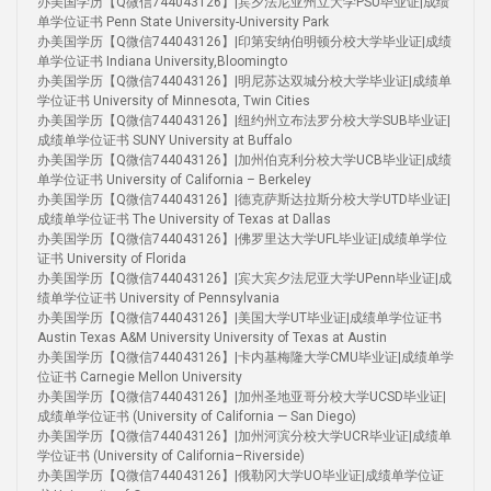
办美国学历【Q微信744043126】|宾夕法尼亚州立大学PSU毕业证|成绩
单学位证书 Penn State University-University Park
办美国学历【Q微信744043126】|印第安纳伯明顿分校大学毕业证|成绩
单学位证书 Indiana University,Bloomingto
办美国学历【Q微信744043126】|明尼苏达双城分校大学毕业证|成绩单
学位证书 University of Minnesota, Twin Cities
办美国学历【Q微信744043126】|纽约州立布法罗分校大学SUB毕业证|
成绩单学位证书 SUNY University at Buffalo
办美国学历【Q微信744043126】|加州伯克利分校大学UCB毕业证|成绩
单学位证书 University of California – Berkeley
办美国学历【Q微信744043126】|德克萨斯达拉斯分校大学UTD毕业证|
成绩单学位证书 The University of Texas at Dallas
办美国学历【Q微信744043126】|佛罗里达大学UFL毕业证|成绩单学位
证书 University of Florida
办美国学历【Q微信744043126】|宾大宾夕法尼亚大学UPenn毕业证|成
绩单学位证书 University of Pennsylvania
办美国学历【Q微信744043126】|美国大学UT毕业证|成绩单学位证书
Austin Texas A&M University University of Texas at Austin
办美国学历【Q微信744043126】|卡内基梅隆大学CMU毕业证|成绩单学
位证书 Carnegie Mellon University
办美国学历【Q微信744043126】|加州圣地亚哥分校大学UCSD毕业证|
成绩单学位证书 (University of California — San Diego)
办美国学历【Q微信744043126】|加州河滨分校大学UCR毕业证|成绩单
学位证书 (University of California–Riverside)
办美国学历【Q微信744043126】|俄勒冈大学UO毕业证|成绩单学位证