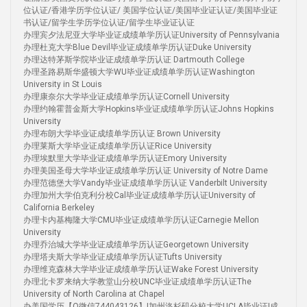
位认证/香港学历学位认证/ 美国学位认证/美国毕业证认证/美国毕业证
书认证/留学生学历学位认证/留学生毕业证认证
办理宾夕法尼亚大学毕业证成绩单学历认证University of Pennsylvania
办理杜克大学Blue Devil毕业证成绩单学历认证Duke University
办理达特茅斯学院毕业证成绩单学历认证 Dartmouth College
办理圣路易斯华盛顿大学WU毕业证成绩单学历认证Washington
University in St Louis
办理康奈尔大学毕业证成绩单学历认证Cornell University
办理约翰霍普金斯大学Hopkins毕业证成绩单学历认证Johns Hopkins
University
办理布朗大学毕业证成绩单学历认证 Brown University
办理莱斯大学毕业证成绩单学历认证Rice University
办理埃默里大学毕业证成绩单学历认证Emory University
办理美国圣母大学毕业证成绩单学历认证 University of Notre Dame
办理范德堡大学Vandy毕业证成绩单学历认证 Vanderbilt University
办理加州大学伯克利分校Cal毕业证成绩单学历认证University of
California Berkeley
办理卡内基梅隆大学CMU毕业证成绩单学历认证Carnegie Mellon
University
办理乔治城大学毕业证成绩单学历认证Georgetown University
办理塔夫斯大学毕业证成绩单学历认证Tufts University
办理维克森林大学毕业证成绩单学历认证Wake Forest University
办理北卡罗来纳大学教堂山分校UNC毕业证成绩单学历认证The
University of North Carolina at Chapel
办美国学历【Q微信744043126】|加州洛杉矶分校大学UCLA毕业证|成