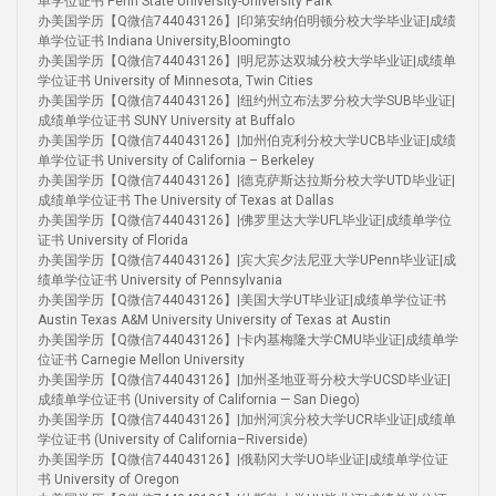
单学位证书 Penn State University-University Park
办美国学历【Q微信744043126】|印第安纳伯明顿分校大学毕业证|成绩
单学位证书 Indiana University,Bloomingto
办美国学历【Q微信744043126】|明尼苏达双城分校大学毕业证|成绩单
学位证书 University of Minnesota, Twin Cities
办美国学历【Q微信744043126】|纽约州立布法罗分校大学SUB毕业证|
成绩单学位证书 SUNY University at Buffalo
办美国学历【Q微信744043126】|加州伯克利分校大学UCB毕业证|成绩
单学位证书 University of California – Berkeley
办美国学历【Q微信744043126】|德克萨斯达拉斯分校大学UTD毕业证|
成绩单学位证书 The University of Texas at Dallas
办美国学历【Q微信744043126】|佛罗里达大学UFL毕业证|成绩单学位
证书 University of Florida
办美国学历【Q微信744043126】|宾大宾夕法尼亚大学UPenn毕业证|成
绩单学位证书 University of Pennsylvania
办美国学历【Q微信744043126】|美国大学UT毕业证|成绩单学位证书
Austin Texas A&M University University of Texas at Austin
办美国学历【Q微信744043126】|卡内基梅隆大学CMU毕业证|成绩单学
位证书 Carnegie Mellon University
办美国学历【Q微信744043126】|加州圣地亚哥分校大学UCSD毕业证|
成绩单学位证书 (University of California — San Diego)
办美国学历【Q微信744043126】|加州河滨分校大学UCR毕业证|成绩单
学位证书 (University of California–Riverside)
办美国学历【Q微信744043126】|俄勒冈大学UO毕业证|成绩单学位证
书 University of Oregon