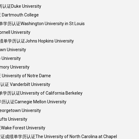
Duke University
mouth College
hington University in St Louis
University
证Johns Hopkins University
niversity
versity
University
sity of Notre Dame
derbilt University
versity of California Berkeley
negie Mellon University
own University
niversity
rest University
The University of North Carolina at Chapel