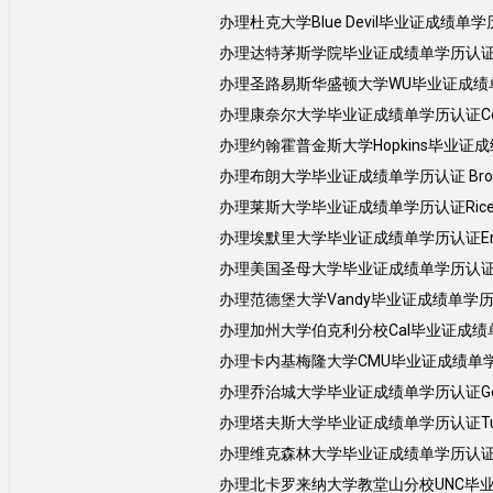
办理杜克大学Blue Devil毕业证成绩单学历认证
办理达特茅斯学院毕业证成绩单学历认证 Dart
办理圣路易斯华盛顿大学WU毕业证成绩单学历认证Was
办理康奈尔大学毕业证成绩单学历认证Cornell 
办理约翰霍普金斯大学Hopkins毕业证成绩单学历认
办理布朗大学毕业证成绩单学历认证 Brown U
办理莱斯大学毕业证成绩单学历认证Rice Uni
办理埃默里大学毕业证成绩单学历认证Emory 
办理美国圣母大学毕业证成绩单学历认证 Univer
办理范德堡大学Vandy毕业证成绩单学历认证 Van
办理加州大学伯克利分校Cal毕业证成绩单学历认证Uni
办理卡内基梅隆大学CMU毕业证成绩单学历认证Car
办理乔治城大学毕业证成绩单学历认证Georget
办理塔夫斯大学毕业证成绩单学历认证Tufts U
办理维克森林大学毕业证成绩单学历认证Wake Fo
办理北卡罗来纳大学教堂山分校UNC毕业证成绩单学历认证