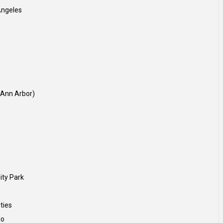
geles
n Arbor)
y Park
ies
o