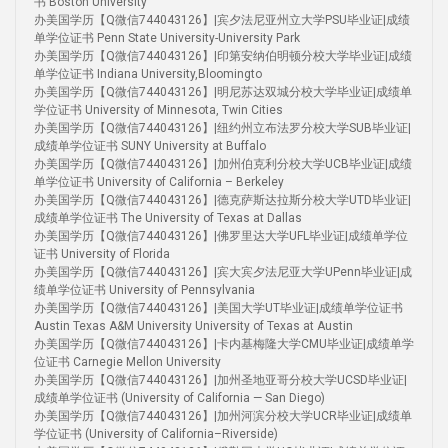
书 Boston University
办美国学历【Q微信744043126】|宾夕法尼亚州立大学PSU毕业证|成绩
单学位证书 Penn State University-University Park
办美国学历【Q微信744043126】|印第安纳伯明顿分校大学毕业证|成绩
单学位证书 Indiana University,Bloomingto
办美国学历【Q微信744043126】|明尼苏达双城分校大学毕业证|成绩单
学位证书 University of Minnesota, Twin Cities
办美国学历【Q微信744043126】|纽约州立布法罗分校大学SUB毕业证|
成绩单学位证书 SUNY University at Buffalo
办美国学历【Q微信744043126】|加州伯克利分校大学UCB毕业证|成绩
单学位证书 University of California – Berkeley
办美国学历【Q微信744043126】|德克萨斯达拉斯分校大学UTD毕业证|
成绩单学位证书 The University of Texas at Dallas
办美国学历【Q微信744043126】|佛罗里达大学UFL毕业证|成绩单学位
证书 University of Florida
办美国学历【Q微信744043126】|宾大宾夕法尼亚大学UPenn毕业证|成
绩单学位证书 University of Pennsylvania
办美国学历【Q微信744043126】|美国大学UT毕业证|成绩单学位证书
Austin Texas A&M University University of Texas at Austin
办美国学历【Q微信744043126】|卡内基梅隆大学CMU毕业证|成绩单学
位证书 Carnegie Mellon University
办美国学历【Q微信744043126】|加州圣地亚哥分校大学UCSD毕业证|
成绩单学位证书 (University of California — San Diego)
办美国学历【Q微信744043126】|加州河滨分校大学UCR毕业证|成绩单
学位证书 (University of California–Riverside)