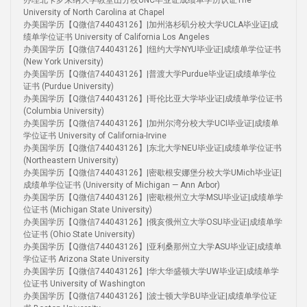
办理北卡罗来纳大学教堂山分校UNC毕业证成绩单学历认证The
University of North Carolina at Chapel
办美国学历【Q微信744043126】|加州洛杉矶分校大学UCLA毕业证|成
绩单学位证书 University of California Los Angeles
办美国学历【Q微信744043126】|纽约大学NYU毕业证|成绩单学位证书
(New York University)
办美国学历【Q微信744043126】|普渡大学Purdue毕业证|成绩单学位
证书 (Purdue University)
办美国学历【Q微信744043126】|哥伦比亚大学毕业证|成绩单学位证书
(Columbia University)
办美国学历【Q微信744043126】|加州尔湾分校大学UCI毕业证|成绩单
学位证书 University of California-Irvine
办美国学历【Q微信744043126】|东北大学NEU毕业证|成绩单学位证书
(Northeastern University)
办美国学历【Q微信744043126】|密歇根安娜堡分校大学UMich毕业证|
成绩单学位证书 (University of Michigan — Ann Arbor)
办美国学历【Q微信744043126】|密歇根州立大学MSU毕业证|成绩单学
位证书 (Michigan State University)
办美国学历【Q微信744043126】|俄亥俄州立大学OSU毕业证|成绩单学
位证书 (Ohio State University)
办美国学历【Q微信744043126】|亚利桑那州立大学ASU毕业证|成绩单
学位证书 Arizona State University
办美国学历【Q微信744043126】|华大华盛顿大学UW毕业证|成绩单学
位证书 University of Washington
办美国学历【Q微信744043126】|波士顿大学BU毕业证|成绩单学位证