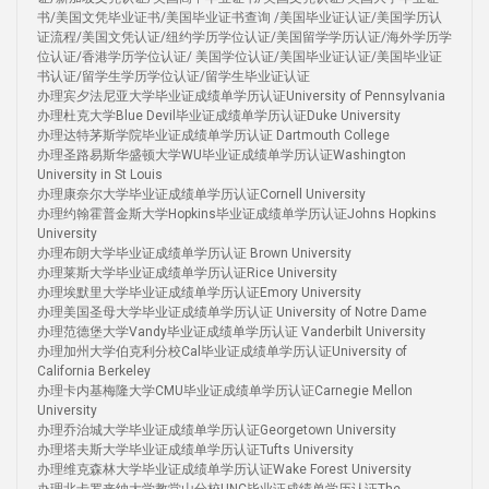
书/美国文凭毕业证书/美国毕业证书查询 /美国毕业证认证/美国学历认
证流程/美国文凭认证/纽约学历学位认证/美国留学学历认证/海外学历学
位认证/香港学历学位认证/ 美国学位认证/美国毕业证认证/美国毕业证
书认证/留学生学历学位认证/留学生毕业证认证
办理宾夕法尼亚大学毕业证成绩单学历认证University of Pennsylvania
办理杜克大学Blue Devil毕业证成绩单学历认证Duke University
办理达特茅斯学院毕业证成绩单学历认证 Dartmouth College
办理圣路易斯华盛顿大学WU毕业证成绩单学历认证Washington
University in St Louis
办理康奈尔大学毕业证成绩单学历认证Cornell University
办理约翰霍普金斯大学Hopkins毕业证成绩单学历认证Johns Hopkins
University
办理布朗大学毕业证成绩单学历认证 Brown University
办理莱斯大学毕业证成绩单学历认证Rice University
办理埃默里大学毕业证成绩单学历认证Emory University
办理美国圣母大学毕业证成绩单学历认证 University of Notre Dame
办理范德堡大学Vandy毕业证成绩单学历认证 Vanderbilt University
办理加州大学伯克利分校Cal毕业证成绩单学历认证University of
California Berkeley
办理卡内基梅隆大学CMU毕业证成绩单学历认证Carnegie Mellon
University
办理乔治城大学毕业证成绩单学历认证Georgetown University
办理塔夫斯大学毕业证成绩单学历认证Tufts University
办理维克森林大学毕业证成绩单学历认证Wake Forest University