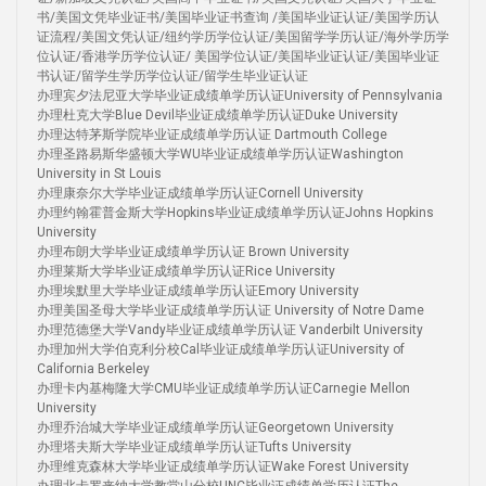
书/美国文凭毕业证书/美国毕业证书查询 /美国毕业证认证/美国学历认
证流程/美国文凭认证/纽约学历学位认证/美国留学学历认证/海外学历学
位认证/香港学历学位认证/ 美国学位认证/美国毕业证认证/美国毕业证
书认证/留学生学历学位认证/留学生毕业证认证
办理宾夕法尼亚大学毕业证成绩单学历认证University of Pennsylvania
办理杜克大学Blue Devil毕业证成绩单学历认证Duke University
办理达特茅斯学院毕业证成绩单学历认证 Dartmouth College
办理圣路易斯华盛顿大学WU毕业证成绩单学历认证Washington
University in St Louis
办理康奈尔大学毕业证成绩单学历认证Cornell University
办理约翰霍普金斯大学Hopkins毕业证成绩单学历认证Johns Hopkins
University
办理布朗大学毕业证成绩单学历认证 Brown University
办理莱斯大学毕业证成绩单学历认证Rice University
办理埃默里大学毕业证成绩单学历认证Emory University
办理美国圣母大学毕业证成绩单学历认证 University of Notre Dame
办理范德堡大学Vandy毕业证成绩单学历认证 Vanderbilt University
办理加州大学伯克利分校Cal毕业证成绩单学历认证University of
California Berkeley
办理卡内基梅隆大学CMU毕业证成绩单学历认证Carnegie Mellon
University
办理乔治城大学毕业证成绩单学历认证Georgetown University
办理塔夫斯大学毕业证成绩单学历认证Tufts University
办理维克森林大学毕业证成绩单学历认证Wake Forest University