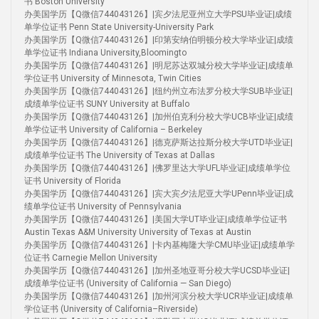
书 Boston University
办美国学历【Q微信744043126】|宾夕法尼亚州立大学PSU毕业证|成绩
单学位证书 Penn State University-University Park
办美国学历【Q微信744043126】|印第安纳伯明顿分校大学毕业证|成绩
单学位证书 Indiana University,Bloomingto
办美国学历【Q微信744043126】|明尼苏达双城分校大学毕业证|成绩单
学位证书 University of Minnesota, Twin Cities
办美国学历【Q微信744043126】|纽约州立布法罗分校大学SUB毕业证|
成绩单学位证书 SUNY University at Buffalo
办美国学历【Q微信744043126】|加州伯克利分校大学UCB毕业证|成绩
单学位证书 University of California – Berkeley
办美国学历【Q微信744043126】|德克萨斯达拉斯分校大学UTD毕业证|
成绩单学位证书 The University of Texas at Dallas
办美国学历【Q微信744043126】|佛罗里达大学UFL毕业证|成绩单学位
证书 University of Florida
办美国学历【Q微信744043126】|宾大宾夕法尼亚大学UPenn毕业证|成
绩单学位证书 University of Pennsylvania
办美国学历【Q微信744043126】|美国大学UT毕业证|成绩单学位证书
Austin Texas A&M University University of Texas at Austin
办美国学历【Q微信744043126】|卡内基梅隆大学CMU毕业证|成绩单学
位证书 Carnegie Mellon University
办美国学历【Q微信744043126】|加州圣地亚哥分校大学UCSD毕业证|
成绩单学位证书 (University of California — San Diego)
办美国学历【Q微信744043126】|加州河滨分校大学UCR毕业证|成绩单
学位证书 (University of California–Riverside)