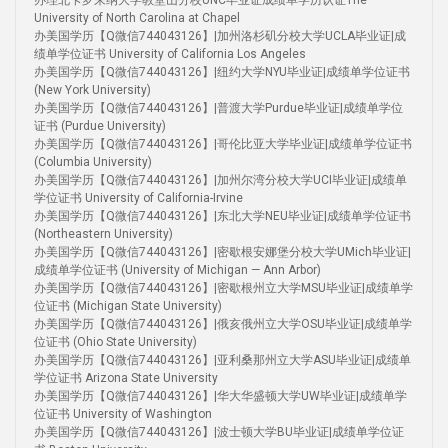
办理北卡罗来纳大学教堂山分校UNC毕业证成绩单学历认证The
University of North Carolina at Chapel
办美国学历【Q微信744043126】|加州洛杉矶分校大学UCLA毕业证|成
绩单学位证书 University of California Los Angeles
办美国学历【Q微信744043126】|纽约大学NYU毕业证|成绩单学位证书
(New York University)
办美国学历【Q微信744043126】|普渡大学Purdue毕业证|成绩单学位
证书 (Purdue University)
办美国学历【Q微信744043126】|哥伦比亚大学毕业证|成绩单学位证书
(Columbia University)
办美国学历【Q微信744043126】|加州尔湾分校大学UCI毕业证|成绩单
学位证书 University of California-Irvine
办美国学历【Q微信744043126】|东北大学NEU毕业证|成绩单学位证书
(Northeastern University)
办美国学历【Q微信744043126】|密歇根安娜堡分校大学UMich毕业证|
成绩单学位证书 (University of Michigan — Ann Arbor)
办美国学历【Q微信744043126】|密歇根州立大学MSU毕业证|成绩单学
位证书 (Michigan State University)
办美国学历【Q微信744043126】|俄亥俄州立大学OSU毕业证|成绩单学
位证书 (Ohio State University)
办美国学历【Q微信744043126】|亚利桑那州立大学ASU毕业证|成绩单
学位证书 Arizona State University
办美国学历【Q微信744043126】|华大华盛顿大学UW毕业证|成绩单学
位证书 University of Washington
办美国学历【Q微信744043126】|波士顿大学BU毕业证|成绩单学位证