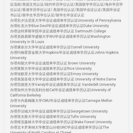
证流程/美国文凭认证/纽约学历学位认证/美国留学学历认证/海外学历学
位认证/香港学历学位认证/ 美国学位认证/美国毕业证认证/美国毕业证
书认证/留学生学历学位认证/留学生毕业证认证
办理宾夕法尼亚大学毕业证成绩单学历认证University of Pennsylvania
办理杜克大学Blue Devil毕业证成绩单学历认证Duke University
办理达特茅斯学院毕业证成绩单学历认证 Dartmouth College
办理圣路易斯华盛顿大学WU毕业证成绩单学历认证Washington
University in St Louis
办理康奈尔大学毕业证成绩单学历认证Cornell University
办理约翰霍普金斯大学Hopkins毕业证成绩单学历认证Johns Hopkins
University
办理布朗大学毕业证成绩单学历认证 Brown University
办理莱斯大学毕业证成绩单学历认证Rice University
办理埃默里大学毕业证成绩单学历认证Emory University
办理美国圣母大学毕业证成绩单学历认证 University of Notre Dame
办理范德堡大学Vandy毕业证成绩单学历认证 Vanderbilt University
办理加州大学伯克利分校Cal毕业证成绩单学历认证University of
California Berkeley
办理卡内基梅隆大学CMU毕业证成绩单学历认证Carnegie Mellon
University
办理乔治城大学毕业证成绩单学历认证Georgetown University
办理塔夫斯大学毕业证成绩单学历认证Tufts University
办理维克森林大学毕业证成绩单学历认证Wake Forest University
办理北卡罗来纳大学教堂山分校UNC毕业证成绩单学历认证The
University of North Carolina at Chapel