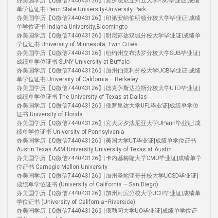
办美国学历【Q微信744043126】|宾夕法尼亚州立大学PSU毕业证|成绩
单学位证书 Penn State University-University Park
办美国学历【Q微信744043126】|印第安纳伯明顿分校大学毕业证|成绩
单学位证书 Indiana University,Bloomingto
办美国学历【Q微信744043126】|明尼苏达双城分校大学毕业证|成绩单
学位证书 University of Minnesota, Twin Cities
办美国学历【Q微信744043126】|纽约州立布法罗分校大学SUB毕业证|
成绩单学位证书 SUNY University at Buffalo
办美国学历【Q微信744043126】|加州伯克利分校大学UCB毕业证|成绩
单学位证书 University of California – Berkeley
办美国学历【Q微信744043126】|德克萨斯达拉斯分校大学UTD毕业证|
成绩单学位证书 The University of Texas at Dallas
办美国学历【Q微信744043126】|佛罗里达大学UFL毕业证|成绩单学位
证书 University of Florida
办美国学历【Q微信744043126】|宾大宾夕法尼亚大学UPenn毕业证|成
绩单学位证书 University of Pennsylvania
办美国学历【Q微信744043126】|美国大学UT毕业证|成绩单学位证书
Austin Texas A&M University University of Texas at Austin
办美国学历【Q微信744043126】|卡内基梅隆大学CMU毕业证|成绩单学
位证书 Carnegie Mellon University
办美国学历【Q微信744043126】|加州圣地亚哥分校大学UCSD毕业证|
成绩单学位证书 (University of California — San Diego)
办美国学历【Q微信744043126】|加州河滨分校大学UCR毕业证|成绩单
学位证书 (University of California–Riverside)
办美国学历【Q微信744043126】|俄勒冈大学UO毕业证|成绩单学位证