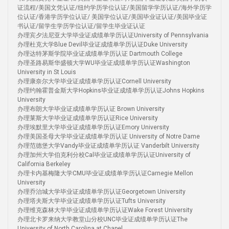
证流程/美国文凭认证/纽约学历学位认证/美国留学学历认证/海外学历学
位认证/香港学历学位认证/ 美国学位认证/美国毕业证认证/美国毕业证
书认证/留学生学历学位认证/留学生毕业证认证
办理宾夕法尼亚大学毕业证成绩单学历认证University of Pennsylvania
办理杜克大学Blue Devil毕业证成绩单学历认证Duke University
办理达特茅斯学院毕业证成绩单学历认证 Dartmouth College
办理圣路易斯华盛顿大学WU毕业证成绩单学历认证Washington
University in St Louis
办理康奈尔大学毕业证成绩单学历认证Cornell University
办理约翰霍普金斯大学Hopkins毕业证成绩单学历认证Johns Hopkins
University
办理布朗大学毕业证成绩单学历认证 Brown University
办理莱斯大学毕业证成绩单学历认证Rice University
办理埃默里大学毕业证成绩单学历认证Emory University
办理美国圣母大学毕业证成绩单学历认证 University of Notre Dame
办理范德堡大学Vandy毕业证成绩单学历认证 Vanderbilt University
办理加州大学伯克利分校Cal毕业证成绩单学历认证University of
California Berkeley
办理卡内基梅隆大学CMU毕业证成绩单学历认证Carnegie Mellon
University
办理乔治城大学毕业证成绩单学历认证Georgetown University
办理塔夫斯大学毕业证成绩单学历认证Tufts University
办理维克森林大学毕业证成绩单学历认证Wake Forest University
办理北卡罗来纳大学教堂山分校UNC毕业证成绩单学历认证The
University of North Carolina at Chapel