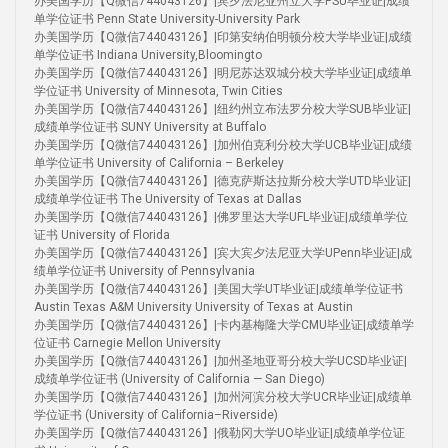
办美国学历【Q微信744043126】|宾夕法尼亚州立大学PSU毕业证|成绩
单学位证书 Penn State University-University Park
办美国学历【Q微信744043126】|印第安纳伯明顿分校大学毕业证|成绩
单学位证书 Indiana University,Bloomingto
办美国学历【Q微信744043126】|明尼苏达双城分校大学毕业证|成绩单
学位证书 University of Minnesota, Twin Cities
办美国学历【Q微信744043126】|纽约州立布法罗分校大学SUB毕业证|
成绩单学位证书 SUNY University at Buffalo
办美国学历【Q微信744043126】|加州伯克利分校大学UCB毕业证|成绩
单学位证书 University of California – Berkeley
办美国学历【Q微信744043126】|德克萨斯达拉斯分校大学UTD毕业证|
成绩单学位证书 The University of Texas at Dallas
办美国学历【Q微信744043126】|佛罗里达大学UFL毕业证|成绩单学位
证书 University of Florida
办美国学历【Q微信744043126】|宾大宾夕法尼亚大学UPenn毕业证|成
绩单学位证书 University of Pennsylvania
办美国学历【Q微信744043126】|美国大学UT毕业证|成绩单学位证书
Austin Texas A&M University University of Texas at Austin
办美国学历【Q微信744043126】|卡内基梅隆大学CMU毕业证|成绩单学
位证书 Carnegie Mellon University
办美国学历【Q微信744043126】|加州圣地亚哥分校大学UCSD毕业证|
成绩单学位证书 (University of California — San Diego)
办美国学历【Q微信744043126】|加州河滨分校大学UCR毕业证|成绩单
学位证书 (University of California–Riverside)
办美国学历【Q微信744043126】|俄勒冈大学UO毕业证|成绩单学位证