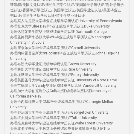
证流程/美国文凭认证/纽约学历学位认证/美国留学学历认证/海外学历学
位认证/香港学历学位认证/ 美国学位认证/美国毕业证认证/美国毕业证
书认证/留学生学历学位认证/留学生毕业证认证
办理宾夕法尼亚大学毕业证成绩单学历认证University of Pennsylvania
办理杜克大学Blue Devil毕业证成绩单学历认证Duke University
办理达特茅斯学院毕业证成绩单学历认证 Dartmouth College
办理圣路易斯华盛顿大学WU毕业证成绩单学历认证Washington
University in St Louis
办理康奈尔大学毕业证成绩单学历认证Cornell University
办理约翰霍普金斯大学Hopkins毕业证成绩单学历认证Johns Hopkins
University
办理布朗大学毕业证成绩单学历认证 Brown University
办理莱斯大学毕业证成绩单学历认证Rice University
办理埃默里大学毕业证成绩单学历认证Emory University
办理美国圣母大学毕业证成绩单学历认证 University of Notre Dame
办理范德堡大学Vandy毕业证成绩单学历认证 Vanderbilt University
办理加州大学伯克利分校Cal毕业证成绩单学历认证University of
California Berkeley
办理卡内基梅隆大学CMU毕业证成绩单学历认证Carnegie Mellon
University
办理乔治城大学毕业证成绩单学历认证Georgetown University
办理塔夫斯大学毕业证成绩单学历认证Tufts University
办理维克森林大学毕业证成绩单学历认证Wake Forest University
办理北卡罗来纳大学教堂山分校UNC毕业证成绩单学历认证The