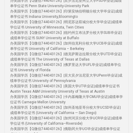
办美国学历【Q微信744043126】|宾夕法尼亚州立大学PSU毕业证|成绩
单学位证书 Penn State University-University Park
办美国学历【Q微信744043126】|印第安纳伯明顿分校大学毕业证|成绩
单学位证书 Indiana University,Bloomingto
办美国学历【Q微信744043126】|明尼苏达双城分校大学毕业证|成绩单
学位证书 University of Minnesota, Twin Cities
办美国学历【Q微信744043126】|纽约州立布法罗分校大学SUB毕业证|
成绩单学位证书 SUNY University at Buffalo
办美国学历【Q微信744043126】|加州伯克利分校大学UCB毕业证|成绩
单学位证书 University of California – Berkeley
办美国学历【Q微信744043126】|德克萨斯达拉斯分校大学UTD毕业证|
成绩单学位证书 The University of Texas at Dallas
办美国学历【Q微信744043126】|佛罗里达大学UFL毕业证|成绩单学位
证书 University of Florida
办美国学历【Q微信744043126】|宾大宾夕法尼亚大学UPenn毕业证|成
绩单学位证书 University of Pennsylvania
办美国学历【Q微信744043126】|美国大学UT毕业证|成绩单学位证书
Austin Texas A&M University University of Texas at Austin
办美国学历【Q微信744043126】|卡内基梅隆大学CMU毕业证|成绩单学
位证书 Carnegie Mellon University
办美国学历【Q微信744043126】|加州圣地亚哥分校大学UCSD毕业证|
成绩单学位证书 (University of California — San Diego)
办美国学历【Q微信744043126】|加州河滨分校大学UCR毕业证|成绩单
学位证书 (University of California–Riverside)
办美国学历【Q微信744043126】|俄勒冈大学UO毕业证|成绩单学位证