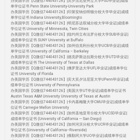
办美国学历【Q微信744043126】|宾夕法尼亚州立大学PSU毕业证|成绩
单学位证书 Penn State University-University Park
办美国学历【Q微信744043126】|印第安纳伯明顿分校大学毕业证|成绩
单学位证书 Indiana University,Bloomingto
办美国学历【Q微信744043126】|明尼苏达双城分校大学毕业证|成绩单
学位证书 University of Minnesota, Twin Cities
办美国学历【Q微信744043126】|纽约州立布法罗分校大学SUB毕业证|
成绩单学位证书 SUNY University at Buffalo
办美国学历【Q微信744043126】|加州伯克利分校大学UCB毕业证|成绩
单学位证书 University of California – Berkeley
办美国学历【Q微信744043126】|德克萨斯达拉斯分校大学UTD毕业证|
成绩单学位证书 The University of Texas at Dallas
办美国学历【Q微信744043126】|佛罗里达大学UFL毕业证|成绩单学位
证书 University of Florida
办美国学历【Q微信744043126】|宾大宾夕法尼亚大学UPenn毕业证|成
绩单学位证书 University of Pennsylvania
办美国学历【Q微信744043126】|美国大学UT毕业证|成绩单学位证书
Austin Texas A&M University University of Texas at Austin
办美国学历【Q微信744043126】|卡内基梅隆大学CMU毕业证|成绩单学
位证书 Carnegie Mellon University
办美国学历【Q微信744043126】|加州圣地亚哥分校大学UCSD毕业证|
成绩单学位证书 (University of California — San Diego)
办美国学历【Q微信744043126】|加州河滨分校大学UCR毕业证|成绩单
学位证书 (University of California–Riverside)
办美国学历【Q微信744043126】|俄勒冈大学UO毕业证|成绩单学位证