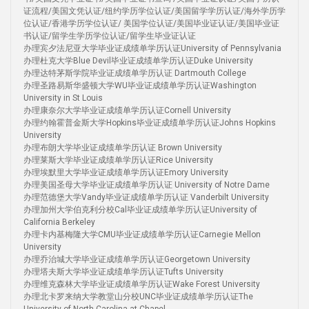
证流程/美国文凭认证/纽约学历学位认证/美国留学学历认证/海外学历学
位认证/香港学历学位认证/ 美国学位认证/美国毕业证认证/美国毕业证
书认证/留学生学历学位认证/留学生毕业证认证
办理宾夕法尼亚大学毕业证成绩单学历认证University of Pennsylvania
办理杜克大学Blue Devil毕业证成绩单学历认证Duke University
办理达特茅斯学院毕业证成绩单学历认证 Dartmouth College
办理圣路易斯华盛顿大学WU毕业证成绩单学历认证Washington
University in St Louis
办理康奈尔大学毕业证成绩单学历认证Cornell University
办理约翰霍普金斯大学Hopkins毕业证成绩单学历认证Johns Hopkins
University
办理布朗大学毕业证成绩单学历认证 Brown University
办理莱斯大学毕业证成绩单学历认证Rice University
办理埃默里大学毕业证成绩单学历认证Emory University
办理美国圣母大学毕业证成绩单学历认证 University of Notre Dame
办理范德堡大学Vandy毕业证成绩单学历认证 Vanderbilt University
办理加州大学伯克利分校Cal毕业证成绩单学历认证University of
California Berkeley
办理卡内基梅隆大学CMU毕业证成绩单学历认证Carnegie Mellon
University
办理乔治城大学毕业证成绩单学历认证Georgetown University
办理塔夫斯大学毕业证成绩单学历认证Tufts University
办理维克森林大学毕业证成绩单学历认证Wake Forest University
办理北卡罗来纳大学教堂山分校UNC毕业证成绩单学历认证The