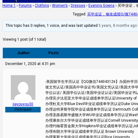
Home
\
forums/topic
Home 1
›
Forums
›
Clothing
›
Women’s
›
Dresses
›
Evening Gowns
›
买毕业证，修
Tagged:
买毕业证，修改成绩Q/微74404
This topic has 0 replies, 1 voice, and was last updated
5 years, 8 months ago
Viewing 1 post (of 1 total)
Author
Posts
December 1, 2020 at 4:31 pm
-美国留学生学历认证【QQ微信744043126】办国
坡文凭认证/美国高中毕业证书/美国文凭认证/美国大学毕
学位认证/ 美国学位认证/美国毕业证认证/美国毕业证书
办理宾夕法尼亚大学毕业证成绩单学历认证University of Pen
办理杜克大学Blue Devil毕业证成绩单学历认证Duke Univer
jiayouyou30
办理达特茅斯学院毕业证成绩单学历认证 Dartmouth Coll
Participant
办理圣路易斯华盛顿大学WU毕业证成绩单学历认证Washington Un
办理康奈尔大学毕业证成绩单学历认证Cornell University
办理约翰霍普金斯大学Hopkins毕业证成绩单学历认证Johns Hop
办理布朗大学毕业证成绩单学历认证 Brown University
办理莱斯大学毕业证成绩单学历认证Rice University