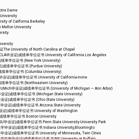
re Dame
versity
California Berkeley
on University
sity
rsity
ity of North Carolina at Chapel
成绩单学位证书 University of California Los Angeles
证书 (New York University)
单学位证书 (Purdue University)
证书 (Columbia University)
学位证书 University of California-Irvine
书 (Northeastern University)
证|成绩单学位证书 (University of Michigan — Ann Arbor)
单学位证书 (Michigan State University)
单学位证书 (Ohio State University)
成绩单学位证书 Arizona State University
单学位证书 University of Washington
学位证书 Boston University
绩单学位证书 Penn State University-University Park
成绩单学位证书 Indiana University,Bloomingto
学位证书 University of Minnesota, Twin Cities
业证|成绩单学位证书 SUNY University at Buffalo