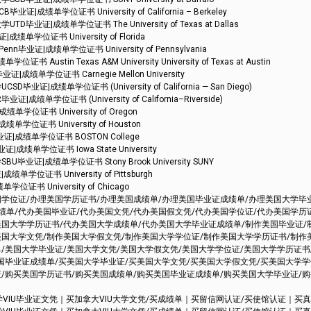
绩单学位证书 University of California – Berkeley
证|成绩单学位证书 The University of Texas at Dallas
学位证书 University of Florida
证|成绩单学位证书 University of Pennsylvania
tin Texas A&M University University of Texas at Austin
单学位证书 Carnegie Mellon University
成绩单学位证书 (University of California — San Diego)
学位证书 (University of California–Riverside)
位证书 University of Oregon
位证书 University of Houston
|成绩单学位证书 BOSTON College
绩单学位证书 Iowa State University
证|成绩单学位证书 Stony Brook University SUNY
位证书 University of Pittsburgh
书 University of Chicago
国学位证/办理美国学历证书/办理美国成绩单/办理美国毕业证成绩单/办理美国大学毕
绩单/代办美国毕业证/代办美国文凭/代办美国假文凭/代办美国学位证/代办美国学历
美国大学学历证书/代办美国大学成绩单/代办美国大学毕业证成绩单/制作美国毕业证/
美国大学文凭/制作美国大学假文凭/制作美国大学学位证/制作美国大学学历证书/制作
/美国大学毕业证/美国大学文凭/美国大学假文凭/美国大学学位证/美国大学学历证书
美国毕业证成绩单/买美国大学毕业证/买美国大学文凭/买美国大学假文凭/买美国大学
证/购买美国学历证书/购买美国成绩单/购买美国毕业证成绩单/购买美国大学毕业证/
IU毕业证文凭｜买加拿大VIU大学文凭/买成绩单｜买留信网认证/买使馆认证｜买真实可查认证/买