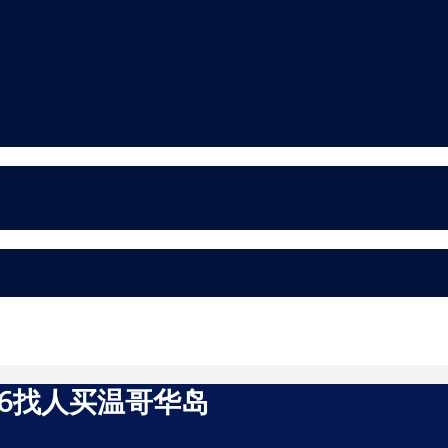
126找人买温哥华岛