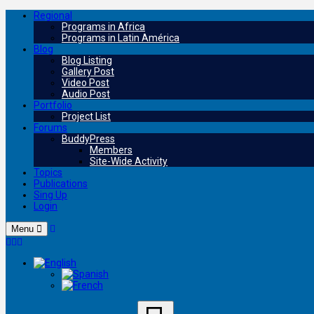
Regional
Programs in Africa
Programs in Latin América
Blog
Blog Listing
Gallery Post
Video Post
Audio Post
Portfolio
Project List
Forums
BuddyPress
Members
Site-Wide Activity
Topics
Publications
Sing Up
Login
Menu