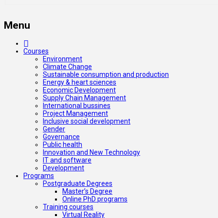
Menu
Courses
Environment
Climate Change
Sustainable consumption and production
Energy & heart sciences
Economic Development
Supply Chain Management
International bussines
Project Management
Inclusive social development
Gender
Governance
Public health
Innovation and New Technology
IT and software
Development
Programs
Postgraduate Degrees
Master’s Degree
Online PhD programs
Training courses
Virtual Reality