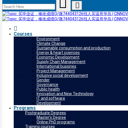
Courses
Environment
Climate Change
Sustainable consumption and production
Energy & heart sciences
Economic Development
Supply Chain Management
International bussines
Project Management
Inclusive social development
Gender
Governance
Public health
Innovation and New Technology
IT and software
Development
Programs
Postgraduate Degrees
Master’s Degree
Online PhD programs
Training courses