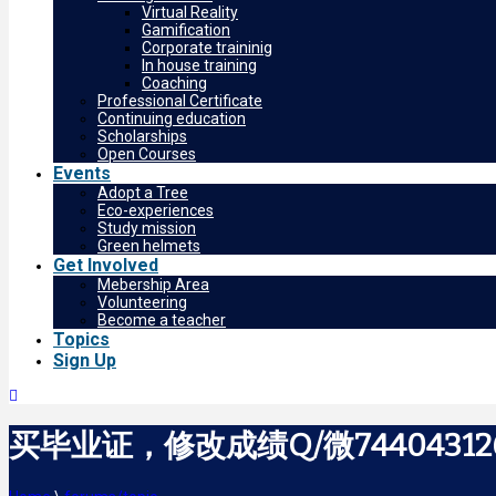
Virtual Reality
Gamification
Corporate traininig
In house training
Coaching
Professional Certificate
Continuing education
Scholarships
Open Courses
Events
Adopt a Tree
Eco-experiences
Study mission
Green helmets
Get Involved
Mebership Area
Volunteering
Become a teacher
Topics
Sign Up
买毕业证，修改成绩Q/微744043