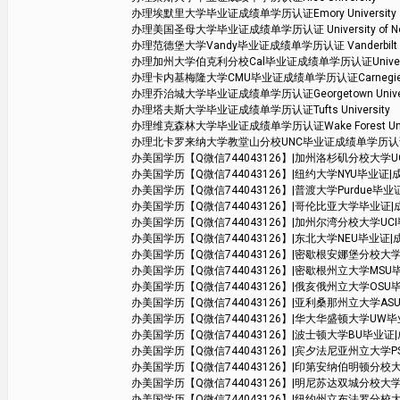
办理埃默里大学毕业证成绩单学历认证Emory University
办理美国圣母大学毕业证成绩单学历认证 University of Not
办理范德堡大学Vandy毕业证成绩单学历认证 Vanderbilt Uni
办理加州大学伯克利分校Cal毕业证成绩单学历认证University of 
办理卡内基梅隆大学CMU毕业证成绩单学历认证Carnegie Mell
办理乔治城大学毕业证成绩单学历认证Georgetown Univer
办理塔夫斯大学毕业证成绩单学历认证Tufts University
办理维克森林大学毕业证成绩单学历认证Wake Forest Unive
办理北卡罗来纳大学教堂山分校UNC毕业证成绩单学历认证The Univers
办美国学历【Q微信744043126】|加州洛杉矶分校大学UCLA毕业证|
办美国学历【Q微信744043126】|纽约大学NYU毕业证|成绩单学位
办美国学历【Q微信744043126】|普渡大学Purdue毕业证|成绩
办美国学历【Q微信744043126】|哥伦比亚大学毕业证|成绩单学位
办美国学历【Q微信744043126】|加州尔湾分校大学UCI毕业证|成绩单
办美国学历【Q微信744043126】|东北大学NEU毕业证|成绩单学位证
办美国学历【Q微信744043126】|密歇根安娜堡分校大学UMich毕业
办美国学历【Q微信744043126】|密歇根州立大学MSU毕业证|成绩
办美国学历【Q微信744043126】|俄亥俄州立大学OSU毕业证|成绩
办美国学历【Q微信744043126】|亚利桑那州立大学ASU毕业证|
办美国学历【Q微信744043126】|华大华盛顿大学UW毕业证|成绩
办美国学历【Q微信744043126】|波士顿大学BU毕业证|成绩单
办美国学历【Q微信744043126】|宾夕法尼亚州立大学PSU毕业证|成
办美国学历【Q微信744043126】|印第安纳伯明顿分校大学毕业证|
办美国学历【Q微信744043126】|明尼苏达双城分校大学毕业证|成绩单
办美国学历【Q微信744043126】|纽约州立布法罗分校大学SUB毕