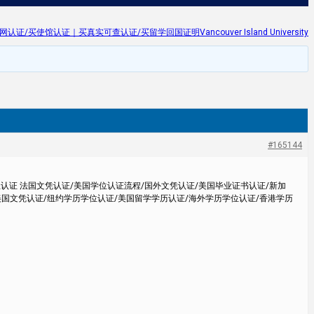
使馆认证｜买真实可查认证/买留学回国证明Vancouver Island University
#165144
位认证 法国文凭认证/美国学位认证流程/国外文凭认证/美国毕业证书认证/新加
美国文凭认证/纽约学历学位认证/美国留学学历认证/海外学历学位认证/香港学历