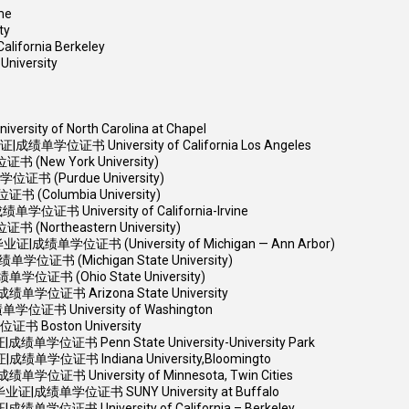
me
ty
rnia Berkeley
versity
 North Carolina at Chapel
书 University of California Los Angeles
ew York University)
(Purdue University)
olumbia University)
niversity of California-Irvine
rtheastern University)
位证书 (University of Michigan — Ann Arbor)
(Michigan State University)
 (Ohio State University)
书 Arizona State University
University of Washington
oston University
 Penn State University-University Park
书 Indiana University,Bloomingto
niversity of Minnesota, Twin Cities
单学位证书 SUNY University at Buffalo
 University of California – Berkeley