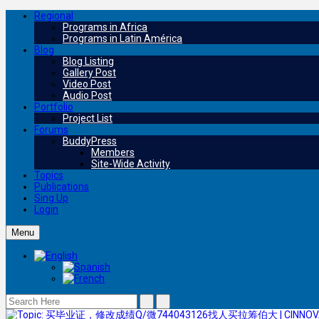
Regional
Programs in Africa
Programs in Latin América
Blog
Blog Listing
Gallery Post
Video Post
Audio Post
Portfolio
Project List
Forums
BuddyPress
Members
Site-Wide Activity
Topics
Publications
Sing Up
Login
Menu