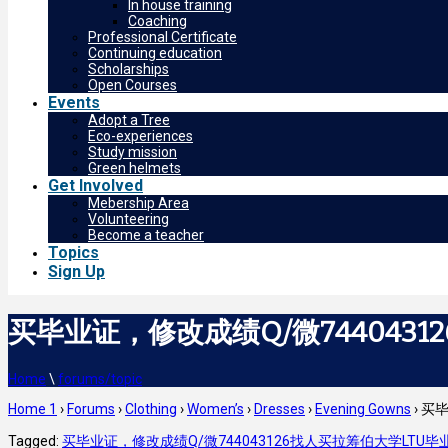
In house training
Coaching
Professional Certificate
Continuing education
Scholarships
Open Courses
Events
Adopt a Tree
Eco-experiences
Study mission
Green helmets
Get Involved
Mebership Area
Volunteering
Become a teacher
Topics
Sign Up
买毕业证，修改成绩Q/微744043
Home
\
forums/topic
Home 1
›
Forums
›
Clothing
›
Women’s
›
Dresses
›
Evening Gowns
›
买毕
Tagged:
买毕业证，修改成绩Q/微744043126找人买拉筹伯大学LTU毕业