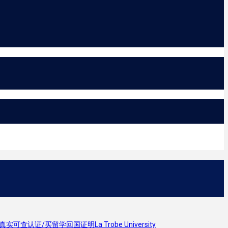
证/买留学回国证明La Trobe University