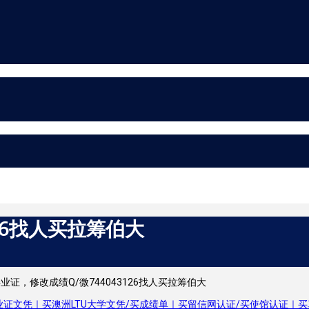
126找人买拉筹伯大
业证，修改成绩Q/微744043126找人买拉筹伯大
证文凭｜买澳洲LTU大学文凭/买成绩单｜买留信网认证/买使馆认证｜买真实可查认