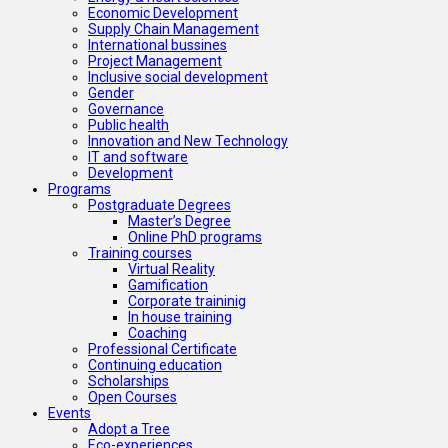
Economic Development
Supply Chain Management
International bussines
Project Management
Inclusive social development
Gender
Governance
Public health
Innovation and New Technology
IT and software
Development
Programs
Postgraduate Degrees
Master’s Degree
Online PhD programs
Training courses
Virtual Reality
Gamification
Corporate traininig
In house training
Coaching
Professional Certificate
Continuing education
Scholarships
Open Courses
Events
Adopt a Tree
Eco-experiences