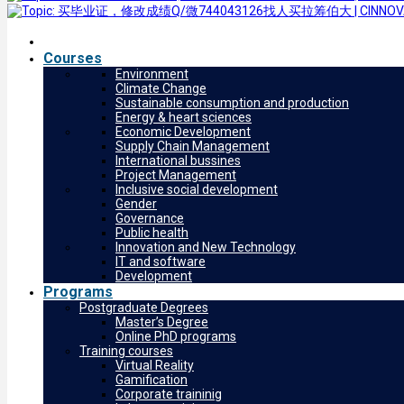
Courses
Environment
Climate Change
Sustainable consumption and production
Energy & heart sciences
Economic Development
Supply Chain Management
International bussines
Project Management
Inclusive social development
Gender
Governance
Public health
Innovation and New Technology
IT and software
Development
Programs
Postgraduate Degrees
Master’s Degree
Online PhD programs
Training courses
Virtual Reality
Gamification
Corporate traininig