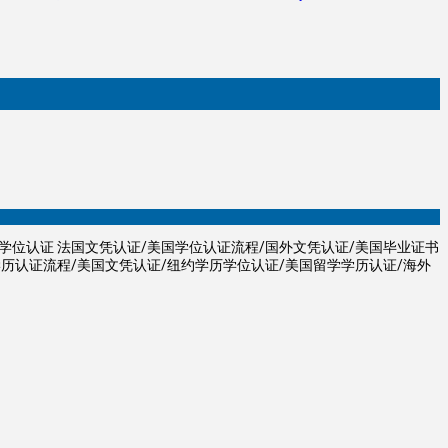
学学位认证 法国文凭认证/美国学位认证流程/国外文凭认证/美国毕业证书
学历认证流程/美国文凭认证/纽约学历学位认证/美国留学学历认证/海外