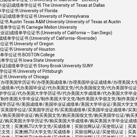
位证书 The University of Texas at Dallas
niversity of Florida
学位证书 University of Pennsylvania
xas A&M University University of Texas at Austin
 Carnegie Mellon University
证书 (University of California — San Diego)
University of California–Riverside)
iversity of Oregon
iversity of Houston
位证书 BOSTON College
 Iowa State University
学位证书 Stony Brook University SUNY
niversity of Pittsburgh
ersity of Chicago
/办理美国学历证书/办理美国成绩单/办理美国毕业证成绩单/办理美国大
成绩单/代办美国毕业证/代办美国文凭/代办美国假文凭/代办美国学位证
学学位证/代办美国大学学历证书/代办美国大学成绩单/代办美国大学毕业
/制作美国大学毕业证/制作美国大学文凭/制作美国大学假文凭/制作美国
国学历证书/美国成绩单/美国毕业证成绩单/美国大学毕业证/美国大学文
/买美国学位证/买美国学历证书/买美国成绩单/买美国毕业证成绩单/买美
/购买美国毕业证/购买美国文凭/购买美国假文凭/购买美国学位证/购买
证/购买美国大学学历证书/购买美国大学成绩单/购买美国大学毕业证成
文凭｜买澳洲LTU大学文凭/买成绩单｜买留信网认证/买使馆认证｜买真实可查认证/
文凭｜买澳洲LTU大学文凭/买成绩单｜买留信网认证/买使馆认证｜买真实可查认证/