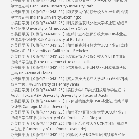
办美国学历【Q微信744043126】|宾夕法尼亚州立大学PSU毕业证|成绩
单学位证书 Penn State University-University Park
办美国学历【Q微信744043126】|印第安纳伯明顿分校大学毕业证|成绩
单学位证书 Indiana University,Bloomingto
办美国学历【Q微信744043126】|明尼苏达双城分校大学毕业证|成绩单
学位证书 University of Minnesota, Twin Cities
办美国学历【Q微信744043126】|纽约州立布法罗分校大学SUB毕业证|
成绩单学位证书 SUNY University at Buffalo
办美国学历【Q微信744043126】|加州伯克利分校大学UCB毕业证|成绩
单学位证书 University of California – Berkeley
办美国学历【Q微信744043126】|德克萨斯达拉斯分校大学UTD毕业证|
成绩单学位证书 The University of Texas at Dallas
办美国学历【Q微信744043126】|佛罗里达大学UFL毕业证|成绩单学位
证书 University of Florida
办美国学历【Q微信744043126】|宾大宾夕法尼亚大学UPenn毕业证|成
绩单学位证书 University of Pennsylvania
办美国学历【Q微信744043126】|美国大学UT毕业证|成绩单学位证书
Austin Texas A&M University University of Texas at Austin
办美国学历【Q微信744043126】|卡内基梅隆大学CMU毕业证|成绩单学
位证书 Carnegie Mellon University
办美国学历【Q微信744043126】|加州圣地亚哥分校大学UCSD毕业证|
成绩单学位证书 (University of California — San Diego)
办美国学历【Q微信744043126】|加州河滨分校大学UCR毕业证|成绩单
学位证书 (University of California–Riverside)
办美国学历【Q微信744043126】|俄勒冈大学UO毕业证|成绩单学位证