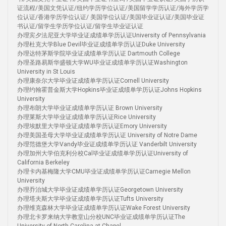
证流程/美国文凭认证/纽约学历学位认证/美国留学学历认证/海外学历学
位认证/香港学历学位认证/ 美国学位认证/美国毕业证认证/美国毕业证
书认证/留学生学历学位认证/留学生毕业证认证
办理宾夕法尼亚大学毕业证成绩单学历认证University of Pennsylvania
办理杜克大学Blue Devil毕业证成绩单学历认证Duke University
办理达特茅斯学院毕业证成绩单学历认证 Dartmouth College
办理圣路易斯华盛顿大学WU毕业证成绩单学历认证Washington
University in St Louis
办理康奈尔大学毕业证成绩单学历认证Cornell University
办理约翰霍普金斯大学Hopkins毕业证成绩单学历认证Johns Hopkins
University
办理布朗大学毕业证成绩单学历认证 Brown University
办理莱斯大学毕业证成绩单学历认证Rice University
办理埃默里大学毕业证成绩单学历认证Emory University
办理美国圣母大学毕业证成绩单学历认证 University of Notre Dame
办理范德堡大学Vandy毕业证成绩单学历认证 Vanderbilt University
办理加州大学伯克利分校Cal毕业证成绩单学历认证University of
California Berkeley
办理卡内基梅隆大学CMU毕业证成绩单学历认证Carnegie Mellon
University
办理乔治城大学毕业证成绩单学历认证Georgetown University
办理塔夫斯大学毕业证成绩单学历认证Tufts University
办理维克森林大学毕业证成绩单学历认证Wake Forest University
办理北卡罗来纳大学教堂山分校UNC毕业证成绩单学历认证The