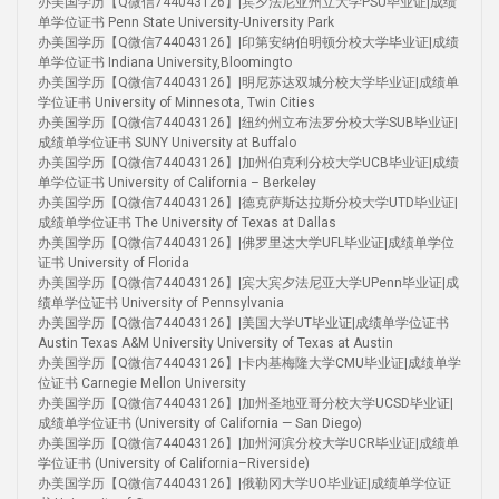
办美国学历【Q微信744043126】|宾夕法尼亚州立大学PSU毕业证|成绩
单学位证书 Penn State University-University Park
办美国学历【Q微信744043126】|印第安纳伯明顿分校大学毕业证|成绩
单学位证书 Indiana University,Bloomingto
办美国学历【Q微信744043126】|明尼苏达双城分校大学毕业证|成绩单
学位证书 University of Minnesota, Twin Cities
办美国学历【Q微信744043126】|纽约州立布法罗分校大学SUB毕业证|
成绩单学位证书 SUNY University at Buffalo
办美国学历【Q微信744043126】|加州伯克利分校大学UCB毕业证|成绩
单学位证书 University of California – Berkeley
办美国学历【Q微信744043126】|德克萨斯达拉斯分校大学UTD毕业证|
成绩单学位证书 The University of Texas at Dallas
办美国学历【Q微信744043126】|佛罗里达大学UFL毕业证|成绩单学位
证书 University of Florida
办美国学历【Q微信744043126】|宾大宾夕法尼亚大学UPenn毕业证|成
绩单学位证书 University of Pennsylvania
办美国学历【Q微信744043126】|美国大学UT毕业证|成绩单学位证书
Austin Texas A&M University University of Texas at Austin
办美国学历【Q微信744043126】|卡内基梅隆大学CMU毕业证|成绩单学
位证书 Carnegie Mellon University
办美国学历【Q微信744043126】|加州圣地亚哥分校大学UCSD毕业证|
成绩单学位证书 (University of California — San Diego)
办美国学历【Q微信744043126】|加州河滨分校大学UCR毕业证|成绩单
学位证书 (University of California–Riverside)
办美国学历【Q微信744043126】|俄勒冈大学UO毕业证|成绩单学位证