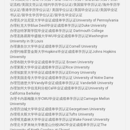
证流程/美国文凭认证/纽约学历学位认证/美国留学学历认证/海外学历学
位认证/香港学历学位认证/ 美国学位认证/美国毕业证认证/美国毕业证
书认证/留学生学历学位认证/留学生毕业证认证
办理宾夕法尼亚大学毕业证成绩单学历认证University of Pennsylvania
办理杜克大学Blue Devil毕业证成绩单学历认证Duke University
办理达特茅斯学院毕业证成绩单学历认证 Dartmouth College
办理圣路易斯华盛顿大学WU毕业证成绩单学历认证Washington
University in St Louis
办理康奈尔大学毕业证成绩单学历认证Cornell University
办理约翰霍普金斯大学Hopkins毕业证成绩单学历认证Johns Hopkins
University
办理布朗大学毕业证成绩单学历认证 Brown University
办理莱斯大学毕业证成绩单学历认证Rice University
办理埃默里大学毕业证成绩单学历认证Emory University
办理美国圣母大学毕业证成绩单学历认证 University of Notre Dame
办理范德堡大学Vandy毕业证成绩单学历认证 Vanderbilt University
办理加州大学伯克利分校Cal毕业证成绩单学历认证University of
California Berkeley
办理卡内基梅隆大学CMU毕业证成绩单学历认证Carnegie Mellon
University
办理乔治城大学毕业证成绩单学历认证Georgetown University
办理塔夫斯大学毕业证成绩单学历认证Tufts University
办理维克森林大学毕业证成绩单学历认证Wake Forest University
办理北卡罗来纳大学教堂山分校UNC毕业证成绩单学历认证The