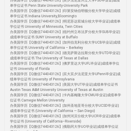
办美国学历【Q微信744043126】|宾夕法尼亚州立大学PSU毕业证|成绩
单学位证书 Penn State University-University Park
办美国学历【Q微信744043126】|印第安纳伯明顿分校大学毕业证|成绩
单学位证书 Indiana University,Bloomingto
办美国学历【Q微信744043126】|明尼苏达双城分校大学毕业证|成绩单
学位证书 University of Minnesota, Twin Cities
办美国学历【Q微信744043126】|纽约州立布法罗分校大学SUB毕业证|
成绩单学位证书 SUNY University at Buffalo
办美国学历【Q微信744043126】|加州伯克利分校大学UCB毕业证|成绩
单学位证书 University of California – Berkeley
办美国学历【Q微信744043126】|德克萨斯达拉斯分校大学UTD毕业证|
成绩单学位证书 The University of Texas at Dallas
办美国学历【Q微信744043126】|佛罗里达大学UFL毕业证|成绩单学位
证书 University of Florida
办美国学历【Q微信744043126】|宾大宾夕法尼亚大学UPenn毕业证|成
绩单学位证书 University of Pennsylvania
办美国学历【Q微信744043126】|美国大学UT毕业证|成绩单学位证书
Austin Texas A&M University University of Texas at Austin
办美国学历【Q微信744043126】|卡内基梅隆大学CMU毕业证|成绩单学
位证书 Carnegie Mellon University
办美国学历【Q微信744043126】|加州圣地亚哥分校大学UCSD毕业证|
成绩单学位证书 (University of California — San Diego)
办美国学历【Q微信744043126】|加州河滨分校大学UCR毕业证|成绩单
学位证书 (University of California–Riverside)
办美国学历【Q微信744043126】|俄勒冈大学UO毕业证|成绩单学位证