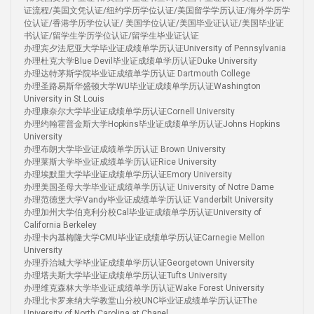
证流程/美国文凭认证/纽约学历学位认证/美国留学学历认证/海外学历学
位认证/香港学历学位认证/ 美国学位认证/美国毕业证认证/美国毕业证
书认证/留学生学历学位认证/留学生毕业证认证
办理宾夕法尼亚大学毕业证成绩单学历认证University of Pennsylvania
办理杜克大学Blue Devil毕业证成绩单学历认证Duke University
办理达特茅斯学院毕业证成绩单学历认证 Dartmouth College
办理圣路易斯华盛顿大学WU毕业证成绩单学历认证Washington
University in St Louis
办理康奈尔大学毕业证成绩单学历认证Cornell University
办理约翰霍普金斯大学Hopkins毕业证成绩单学历认证Johns Hopkins
University
办理布朗大学毕业证成绩单学历认证 Brown University
办理莱斯大学毕业证成绩单学历认证Rice University
办理埃默里大学毕业证成绩单学历认证Emory University
办理美国圣母大学毕业证成绩单学历认证 University of Notre Dame
办理范德堡大学Vandy毕业证成绩单学历认证 Vanderbilt University
办理加州大学伯克利分校Cal毕业证成绩单学历认证University of
California Berkeley
办理卡内基梅隆大学CMU毕业证成绩单学历认证Carnegie Mellon
University
办理乔治城大学毕业证成绩单学历认证Georgetown University
办理塔夫斯大学毕业证成绩单学历认证Tufts University
办理维克森林大学毕业证成绩单学历认证Wake Forest University
办理北卡罗来纳大学教堂山分校UNC毕业证成绩单学历认证The
University of North Carolina at Chapel