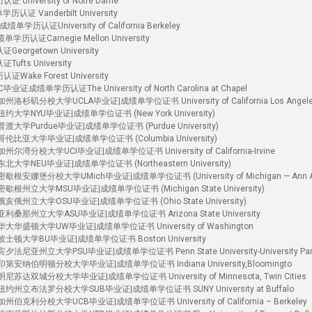
versity of Notre Dame
Vanderbilt University
证University of California Berkeley
Carnegie Mellon University
getown University
s University
e Forest University
学历认证The University of North Carolina at Chapel
杉矶分校大学UCLA毕业证|成绩单学位证书 University of California Los Angel
大学NYU毕业证|成绩单学位证书 (New York University)
大学Purdue毕业证|成绩单学位证书 (Purdue University)
比亚大学毕业证|成绩单学位证书 (Columbia University)
湾分校大学UCI毕业证|成绩单学位证书 University of California-Irvine
学NEU毕业证|成绩单学位证书 (Northeastern University)
安娜堡分校大学UMich毕业证|成绩单学位证书 (University of Michigan — Ann Ar
根州立大学MSU毕业证|成绩单学位证书 (Michigan State University)
俄州立大学OSU毕业证|成绩单学位证书 (Ohio State University)
桑那州立大学ASU毕业证|成绩单学位证书 Arizona State University
华盛顿大学UW毕业证|成绩单学位证书 University of Washington
士顿大学BU毕业证|成绩单学位证书 Boston University
尼亚州立大学PSU毕业证|成绩单学位证书 Penn State University-University Par
安纳伯明顿分校大学毕业证|成绩单学位证书 Indiana University,Bloomingto
达双城分校大学毕业证|成绩单学位证书 University of Minnesota, Twin Cities
州立布法罗分校大学SUB毕业证|成绩单学位证书 SUNY University at Buffalo
克利分校大学UCB毕业证|成绩单学位证书 University of California – Berkeley