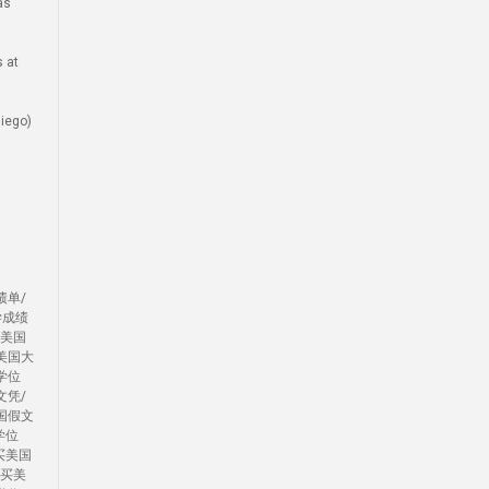
as
 at
ego)
绩单/
学成绩
办美国
美国大
学位
文凭/
国假文
学位
买美国
/买美