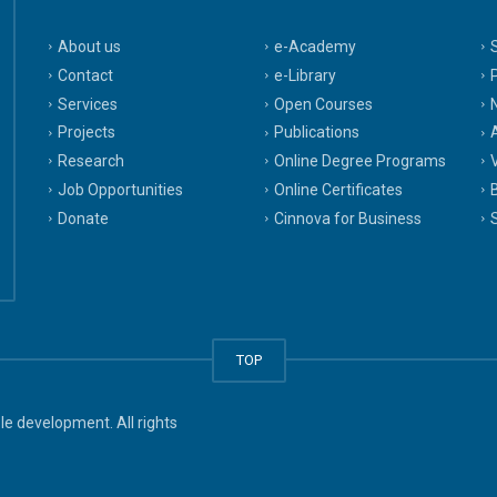
About us
e-Academy
Contact
e-Library
Services
Open Courses
Projects
Publications
A
Research
Online Degree Programs
Job Opportunities
Online Certificates
Donate
Cinnova for Business
TOP
e development. All rights