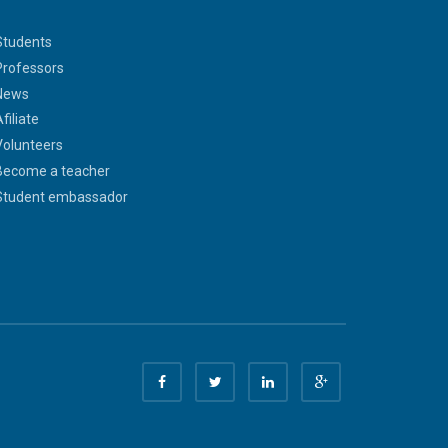
Students
Professors
News
filiate
Volunteers
Become a teacher
Student embassador