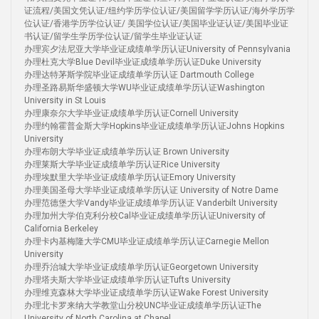
证流程/美国文凭认证/纽约学历学位认证/美国留学学历认证/海外学历学
位认证/香港学历学位认证/ 美国学位认证/美国毕业证认证/美国毕业证
书认证/留学生学历学位认证/留学生毕业证认证
办理宾夕法尼亚大学毕业证成绩单学历认证University of Pennsylvania
办理杜克大学Blue Devil毕业证成绩单学历认证Duke University
办理达特茅斯学院毕业证成绩单学历认证 Dartmouth College
办理圣路易斯华盛顿大学WU毕业证成绩单学历认证Washington
University in St Louis
办理康奈尔大学毕业证成绩单学历认证Cornell University
办理约翰霍普金斯大学Hopkins毕业证成绩单学历认证Johns Hopkins
University
办理布朗大学毕业证成绩单学历认证 Brown University
办理莱斯大学毕业证成绩单学历认证Rice University
办理埃默里大学毕业证成绩单学历认证Emory University
办理美国圣母大学毕业证成绩单学历认证 University of Notre Dame
办理范德堡大学Vandy毕业证成绩单学历认证 Vanderbilt University
办理加州大学伯克利分校Cal毕业证成绩单学历认证University of
California Berkeley
办理卡内基梅隆大学CMU毕业证成绩单学历认证Carnegie Mellon
University
办理乔治城大学毕业证成绩单学历认证Georgetown University
办理塔夫斯大学毕业证成绩单学历认证Tufts University
办理维克森林大学毕业证成绩单学历认证Wake Forest University
办理北卡罗来纳大学教堂山分校UNC毕业证成绩单学历认证The
University of North Carolina at Chapel