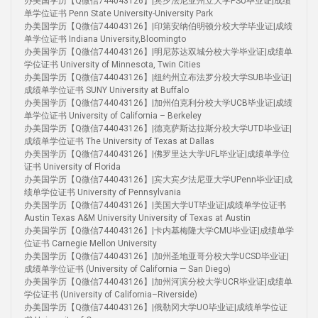
办美国学历【Q微信744043126】|宾夕法尼亚州立大学PSU毕业证|成绩
单学位证书 Penn State University-University Park
办美国学历【Q微信744043126】|印第安纳伯明顿分校大学毕业证|成绩
单学位证书 Indiana University,Bloomingto
办美国学历【Q微信744043126】|明尼苏达双城分校大学毕业证|成绩单
学位证书 University of Minnesota, Twin Cities
办美国学历【Q微信744043126】|纽约州立布法罗分校大学SUB毕业证|
成绩单学位证书 SUNY University at Buffalo
办美国学历【Q微信744043126】|加州伯克利分校大学UCB毕业证|成绩
单学位证书 University of California – Berkeley
办美国学历【Q微信744043126】|德克萨斯达拉斯分校大学UTD毕业证|
成绩单学位证书 The University of Texas at Dallas
办美国学历【Q微信744043126】|佛罗里达大学UFL毕业证|成绩单学位
证书 University of Florida
办美国学历【Q微信744043126】|宾大宾夕法尼亚大学UPenn毕业证|成
绩单学位证书 University of Pennsylvania
办美国学历【Q微信744043126】|美国大学UT毕业证|成绩单学位证书
Austin Texas A&M University University of Texas at Austin
办美国学历【Q微信744043126】|卡内基梅隆大学CMU毕业证|成绩单学
位证书 Carnegie Mellon University
办美国学历【Q微信744043126】|加州圣地亚哥分校大学UCSD毕业证|
成绩单学位证书 (University of California — San Diego)
办美国学历【Q微信744043126】|加州河滨分校大学UCR毕业证|成绩单
学位证书 (University of California–Riverside)
办美国学历【Q微信744043126】|俄勒冈大学UO毕业证|成绩单学位证