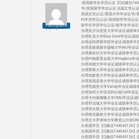
-美国留学生学历认证【QQ微信74
书/美国留学学位认证 法国文凭认
美国文凭认证/美国大学毕业证书/
约学历学位认证/美国留学学历认证
Participante
留学生学历学位认证/留学生毕业证
jiayouyou30
办理宾夕法尼亚大学毕业证成绩单学历认证Uni
办理杜克大学Blue Devil毕业证成绩单学
办理达特茅斯学院毕业证成绩单学历认证 D
办理圣路易斯华盛顿大学WU毕业证成绩单学历认
办理康奈尔大学毕业证成绩单学历认证Corn
办理约翰霍普金斯大学Hopkins毕业证成绩
办理布朗大学毕业证成绩单学历认证 Brow
办理莱斯大学毕业证成绩单学历认证Rice 
办理埃默里大学毕业证成绩单学历认证Emo
办理美国圣母大学毕业证成绩单学历认证 Uni
办理范德堡大学Vandy毕业证成绩单学历认证 
办理加州大学伯克利分校Cal毕业证成绩单学历认
办理卡内基梅隆大学CMU毕业证成绩单学历认证
办理乔治城大学毕业证成绩单学历认证Geor
办理塔夫斯大学毕业证成绩单学历认证Tuft
办理维克森林大学毕业证成绩单学历认证Wak
办理北卡罗来纳大学教堂山分校UNC毕业证成绩单
办美国学历【Q微信744043126】|加州洛
办美国学历【Q微信744043126】|纽约
办美国学历【Q微信744043126】|普渡