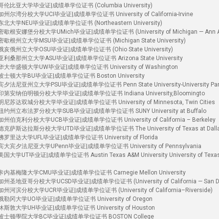
比亚大学毕业证|成绩单学位证书 (Columbia University)
湾分校大学UCI毕业证|成绩单学位证书 University of California-Irvine
学NEU毕业证|成绩单学位证书 (Northeastern University)
安娜堡分校大学UMich毕业证|成绩单学位证书 (University of Michigan — Ann Ar
根州立大学MSU毕业证|成绩单学位证书 (Michigan State University)
俄州立大学OSU毕业证|成绩单学位证书 (Ohio State University)
桑那州立大学ASU毕业证|成绩单学位证书 Arizona State University
华盛顿大学UW毕业证|成绩单学位证书 University of Washington
士顿大学BU毕业证|成绩单学位证书 Boston University
尼亚州立大学PSU毕业证|成绩单学位证书 Penn State University-University Par
安纳伯明顿分校大学毕业证|成绩单学位证书 Indiana University,Bloomingto
达双城分校大学毕业证|成绩单学位证书 University of Minnesota, Twin Cities
州立布法罗分校大学SUB毕业证|成绩单学位证书 SUNY University at Buffalo
克利分校大学UCB毕业证|成绩单学位证书 University of California – Berkeley
萨斯达拉斯分校大学UTD毕业证|成绩单学位证书 The University of Texas at Dall
里达大学UFL毕业证|成绩单学位证书 University of Florida
宾夕法尼亚大学UPenn毕业证|成绩单学位证书 University of Pennsylvania
T毕业证|成绩单学位证书 Austin Texas A&M University University of Texas
基梅隆大学CMU毕业证|成绩单学位证书 Carnegie Mellon University
地亚哥分校大学UCSD毕业证|成绩单学位证书 (University of California — San Di
滨分校大学UCR毕业证|成绩单学位证书 (University of California–Riverside)
冈大学UO毕业证|成绩单学位证书 University of Oregon
敦大学UH毕业证|成绩单学位证书 University of Houston
波士顿學院大学BC毕业证|成绩单学位证书 BOSTON College