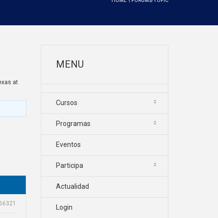
HOME
\
FORUMS/TOPIC
MENU
s at
Cursos
Programas
Eventos
Participa
Actualidad
66321
Login