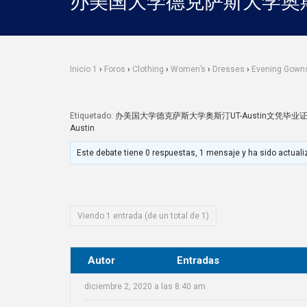
办美国大学德克萨斯大学奥斯汀
Inicio 1
›
Foros
›
Clothing
›
Women’s
›
Dresses
›
Evening Gown
Etiquetado:
办美国大学德克萨斯大学奥斯汀UT-Austin文凭毕业证（
Austin
Este debate tiene 0 respuestas, 1 mensaje y ha sido actuali
Viendo 1 entrada (de un total de 1)
Autor
Entradas
diciembre 2, 2020 a las 8:40 am