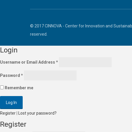
© 2017 CINNOVA - Center for Innovation and Sustainabl
reserved.
Login
Username or Email Address
*
Password
*
Remember me
Register
|
Lost your password?
Register