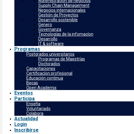
Adnimistracíon de negocios
Supply Chain Management
Negocios internacionales
Gestión de Proyectos
Desarrollo sostenible
Genero
Governanza
Tecnologías de la infomacíon
Desarrollo
IT & software
Programas
Postgrados universitarios
Programas de Maestrías
Doctorados
Capacitaciones
Certificacíon profesional
Educación continua
Becas
Open Academix
Eventos
Participa
Enseña
Voluntariado
Colabora
Actualidad
Login
Inscribirse