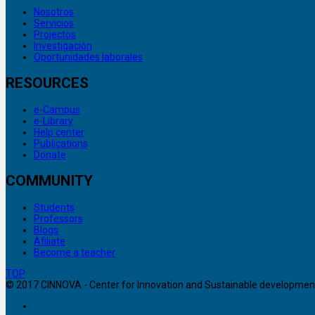
Nosotros
Servicios
Projectos
Investigación
Oportunidades laborales
RESOURCES
e-Campus
e-Library
Help center
Publications
Donate
COMMUNITY
Students
Professors
Blogs
Afiliate
Become a teacher
TOP
© 2017 CINNOVA - Center for Innovation and Sustainable development. 