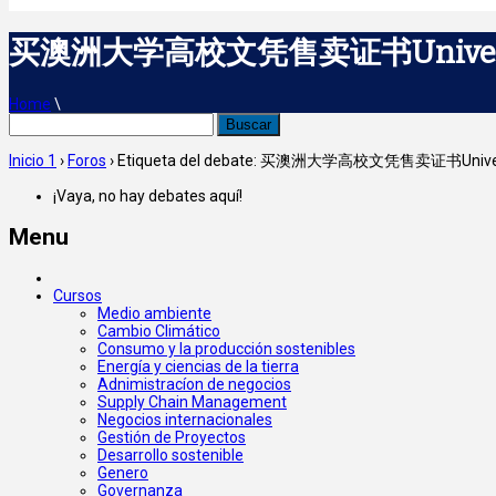
买澳洲大学高校文凭售卖证书University 
Home
\
Buscar:
Inicio 1
›
Foros
›
Etiqueta del debate: 买澳洲大学高校文凭售卖证书Universit
¡Vaya, no hay debates aquí!
Menu
Cursos
Medio ambiente
Cambio Climático
Consumo y la producción sostenibles
Energía y ciencias de la tierra
Adnimistracíon de negocios
Supply Chain Management
Negocios internacionales
Gestión de Proyectos
Desarrollo sostenible
Genero
Governanza