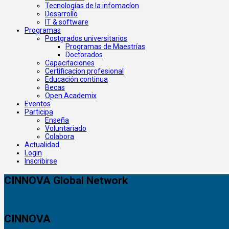
Tecnologías de la infomacíon
Desarrollo
IT & software
Programas
Postgrados universitarios
Programas de Maestrías
Doctorados
Capacitaciones
Certificacíon profesional
Educación continua
Becas
Open Academix
Eventos
Participa
Enseña
Voluntariado
Colabora
Actualidad
Login
Inscribirse
CINNOVA Global Network
CINNOVA