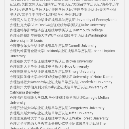
证流程/美国文凭认证/纽约学历学位认证/美国留学学历认证/海外学历学
位认证/香港学历学位认证/ 美国学位认证/美国毕业证认证/美国毕业证
书认证/留学生学历学位认证/留学生毕业证认证
办理宾夕法尼亚大学毕业证成绩单学历认证University of Pennsylvania
办理杜克大学Blue Devil毕业证成绩单学历认证Duke University
办理达特茅斯学院毕业证成绩单学历认证 Dartmouth College
办理圣路易斯华盛顿大学WU毕业证成绩单学历认证Washington
University in St Louis
办理康奈尔大学毕业证成绩单学历认证Cornell University
办理约翰霍普金斯大学Hopkins毕业证成绩单学历认证Johns Hopkins
University
办理布朗大学毕业证成绩单学历认证 Brown University
办理莱斯大学毕业证成绩单学历认证Rice University
办理埃默里大学毕业证成绩单学历认证Emory University
办理美国圣母大学毕业证成绩单学历认证 University of Notre Dame
办理范德堡大学Vandy毕业证成绩单学历认证 Vanderbilt University
办理加州大学伯克利分校Cal毕业证成绩单学历认证University of
California Berkeley
办理卡内基梅隆大学CMU毕业证成绩单学历认证Carnegie Mellon
University
办理乔治城大学毕业证成绩单学历认证Georgetown University
办理塔夫斯大学毕业证成绩单学历认证Tufts University
办理维克森林大学毕业证成绩单学历认证Wake Forest University
办理北卡罗来纳大学教堂山分校UNC毕业证成绩单学历认证The
University of North Carolina at Chapel