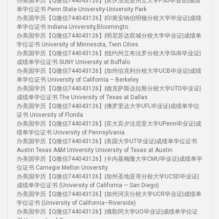
办美国学历【Q微信744043126】|宾夕法尼亚州立大学PSU毕业证|成绩
单学位证书 Penn State University-University Park
办美国学历【Q微信744043126】|印第安纳伯明顿分校大学毕业证|成绩
单学位证书 Indiana University,Bloomingto
办美国学历【Q微信744043126】|明尼苏达双城分校大学毕业证|成绩单
学位证书 University of Minnesota, Twin Cities
办美国学历【Q微信744043126】|纽约州立布法罗分校大学SUB毕业证|
成绩单学位证书 SUNY University at Buffalo
办美国学历【Q微信744043126】|加州伯克利分校大学UCB毕业证|成绩
单学位证书 University of California – Berkeley
办美国学历【Q微信744043126】|德克萨斯达拉斯分校大学UTD毕业证|
成绩单学位证书 The University of Texas at Dallas
办美国学历【Q微信744043126】|佛罗里达大学UFL毕业证|成绩单学位
证书 University of Florida
办美国学历【Q微信744043126】|宾大宾夕法尼亚大学UPenn毕业证|成
绩单学位证书 University of Pennsylvania
办美国学历【Q微信744043126】|美国大学UT毕业证|成绩单学位证书
Austin Texas A&M University University of Texas at Austin
办美国学历【Q微信744043126】|卡内基梅隆大学CMU毕业证|成绩单学
位证书 Carnegie Mellon University
办美国学历【Q微信744043126】|加州圣地亚哥分校大学UCSD毕业证|
成绩单学位证书 (University of California — San Diego)
办美国学历【Q微信744043126】|加州河滨分校大学UCR毕业证|成绩单
学位证书 (University of California–Riverside)
办美国学历【Q微信744043126】|俄勒冈大学UO毕业证|成绩单学位证