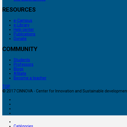
RESOURCES
e-Campus
e-Library
Help center
Publications
Donate
COMMUNITY
Students
Professors
Blogs
Afiliate
Become a teacher
TOP
© 2017 CINNOVA - Center for Innovation and Sustainable development. 
Catégories