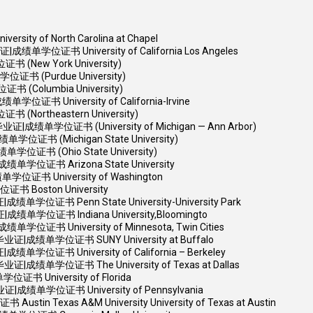
 North Carolina at Chapel
书 University of California Los Angeles
ew York University)
(Purdue University)
olumbia University)
niversity of California-Irvine
rtheastern University)
位证书 (University of Michigan — Ann Arbor)
(Michigan State University)
 (Ohio State University)
书 Arizona State University
University of Washington
oston University
 Penn State University-University Park
书 Indiana University,Bloomingto
niversity of Minnesota, Twin Cities
单学位证书 SUNY University at Buffalo
 University of California – Berkeley
位证书 The University of Texas at Dallas
niversity of Florida
学位证书 University of Pennsylvania
xas A&M University University of Texas at Austin