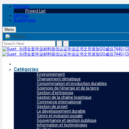
Portfolio
Project List
bbPress
BuddyPress
Menu
Catégories
Environnement
Changement climatique
Consommation et production durables
Sciences de l’énergie et de la terre
Gestion d’entreprise
Gestion de la chaîne logistique
Commerce international
Gestion de projet
Le développement durable
Genre et inclusion sociale
Gouvernance et gestion publique
Information et technologies