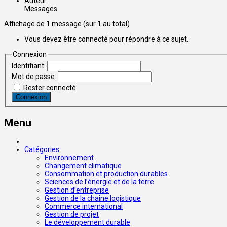
Auteur
Messages
Affichage de 1 message (sur 1 au total)
Vous devez être connecté pour répondre à ce sujet.
Connexion
Identifiant:
Mot de passe:
Rester connecté
Connexion
Menu
Catégories
Environnement
Changement climatique
Consommation et production durables
Sciences de l’énergie et de la terre
Gestion d’entreprise
Gestion de la chaîne logistique
Commerce international
Gestion de projet
Le développement durable