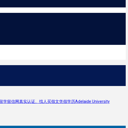
真实认证、找人买假文凭假学历Adelaide University