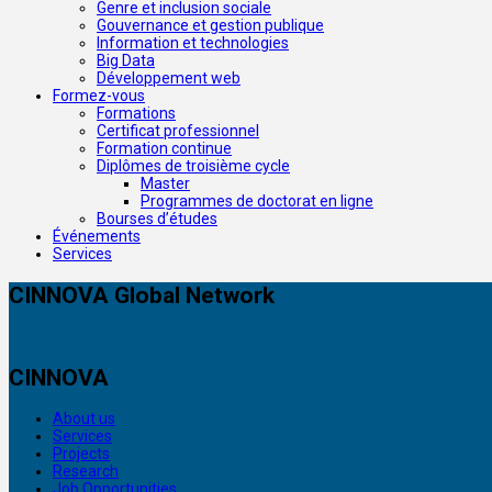
Genre et inclusion sociale
Gouvernance et gestion publique
Information et technologies
Big Data
Développement web
Formez-vous
Formations
Certificat professionnel
Formation continue
Diplômes de troisième cycle
Master
Programmes de doctorat en ligne
Bourses d’études
Événements
Services
CINNOVA Global Network
CINNOVA
About us
Services
Projects
Research
Job Opportunities