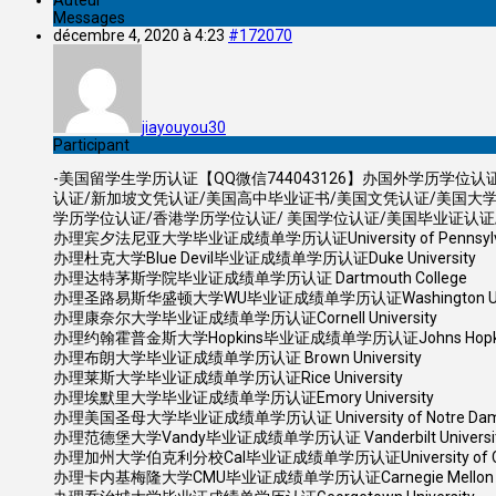
Messages
décembre 4, 2020 à 4:23
#172070
jiayouyou30
Participant
-美国留学生学历认证【QQ微信744043126】办国外学历学
认证/新加坡文凭认证/美国高中毕业证书/美国文凭认证/美国大
学历学位认证/香港学历学位认证/ 美国学位认证/美国毕业证认
办理宾夕法尼亚大学毕业证成绩单学历认证University of Pennsylv
办理杜克大学Blue Devil毕业证成绩单学历认证Duke University
办理达特茅斯学院毕业证成绩单学历认证 Dartmouth College
办理圣路易斯华盛顿大学WU毕业证成绩单学历认证Washington Universi
办理康奈尔大学毕业证成绩单学历认证Cornell University
办理约翰霍普金斯大学Hopkins毕业证成绩单学历认证Johns Hopkins 
办理布朗大学毕业证成绩单学历认证 Brown University
办理莱斯大学毕业证成绩单学历认证Rice University
办理埃默里大学毕业证成绩单学历认证Emory University
办理美国圣母大学毕业证成绩单学历认证 University of Notre Da
办理范德堡大学Vandy毕业证成绩单学历认证 Vanderbilt Universi
办理加州大学伯克利分校Cal毕业证成绩单学历认证University of Califo
办理卡内基梅隆大学CMU毕业证成绩单学历认证Carnegie Mellon Uni