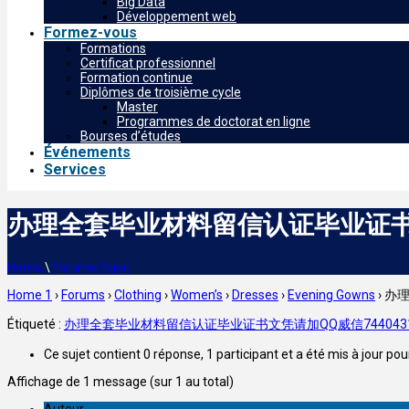
Big Data
Développement web
Formez-vous
Formations
Certificat professionnel
Formation continue
Diplômes de troisième cycle
Master
Programmes de doctorat en ligne
Bourses d’études
Événements
Services
办理全套毕业材料留信认证毕业证书
Home
\
forums/topic
Home 1
›
Forums
›
Clothing
›
Women’s
›
Dresses
›
Evening Gowns
›
办理
Étiqueté :
办理全套毕业材料留信认证毕业证书文凭请加QQ威信7440431
Ce sujet contient 0 réponse, 1 participant et a été mis à jour pou
Affichage de 1 message (sur 1 au total)
Auteur