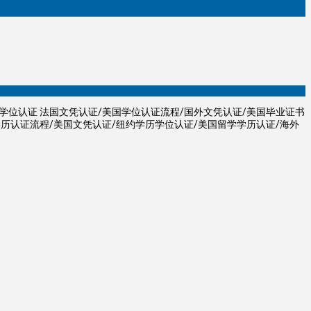
学学位认证 法国文凭认证/美国学位认证流程/国外文凭认证/美国毕业证书
学历认证流程/美国文凭认证/纽约学历学位认证/美国留学学历认证/海外