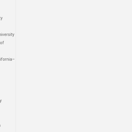
f
y
ersity
of
ornia–
y
h