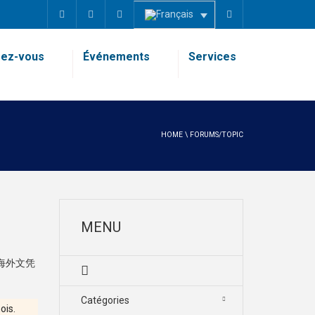
ez-vous
Événements
Services
HOME
\
FORUMS/TOPIC
MENU
造海外文凭
Catégories
mois
.