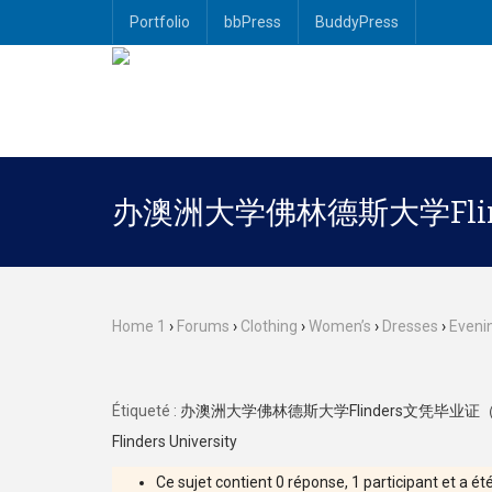
Portfolio
bbPress
BuddyPress
办澳洲大学佛林德斯大学Fli
Home 1
›
Forums
›
Clothing
›
Women’s
›
Dresses
›
Eveni
Étiqueté :
办澳洲大学佛林德斯大学Flinders文凭毕业证（
Flinders University
Ce sujet contient 0 réponse, 1 participant et a été