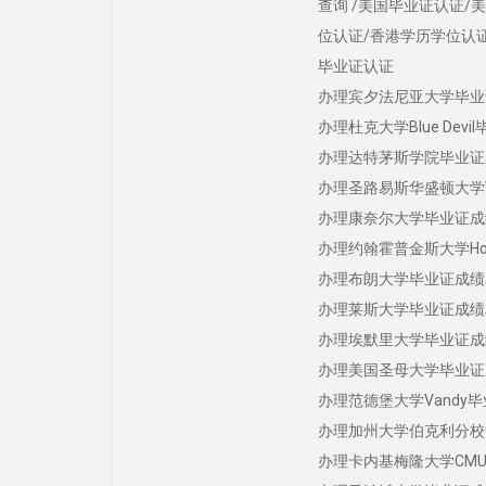
查询 /美国毕业证认证/
位认证/香港学历学位认证
毕业证认证
办理宾夕法尼亚大学毕业证成绩单学
办理杜克大学Blue Devil
办理达特茅斯学院毕业证成绩单
办理圣路易斯华盛顿大学WU毕业证
办理康奈尔大学毕业证成绩单学历
办理约翰霍普金斯大学Hopkin
办理布朗大学毕业证成绩单学历认
办理莱斯大学毕业证成绩单学历认
办理埃默里大学毕业证成绩单学
办理美国圣母大学毕业证成绩单学历
办理范德堡大学Vandy毕业证成
办理加州大学伯克利分校Cal毕业证
办理卡内基梅隆大学CMU毕业证成