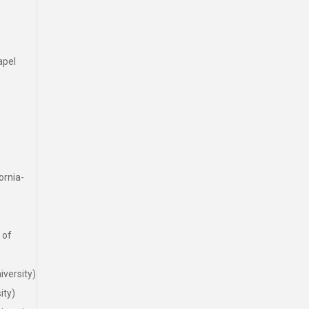
pel
nia-
of
rsity)
ty)