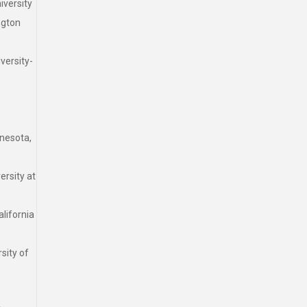
rsity
gton
sity-
sota,
ity at
fornia
ty of