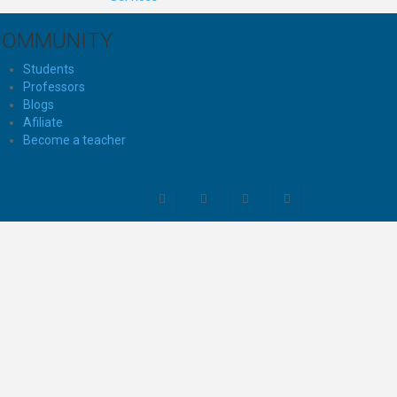
COMMUNITY
Students
Professors
Blogs
Afiliate
Become a teacher