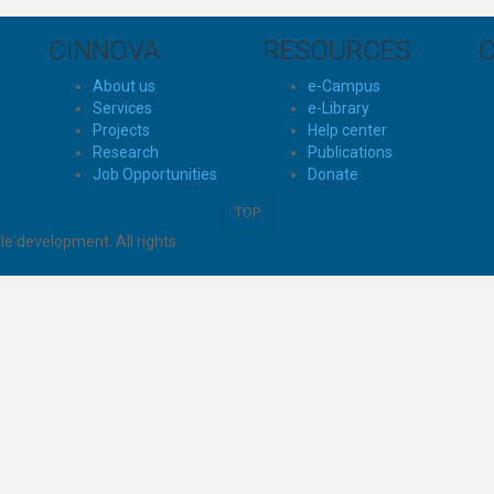
CINNOVA
RESOURCES
About us
e-Campus
Services
e-Library
Projects
Help center
Research
Publications
Job Opportunities
Donate
TOP
e development. All rights