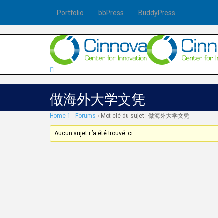
Portfolio
bbPress
BuddyPress
做海外大学文凭
Home 1
›
Forums
›
Mot-clé du sujet : 做海外大学文凭
Aucun sujet n’a été trouvé ici.