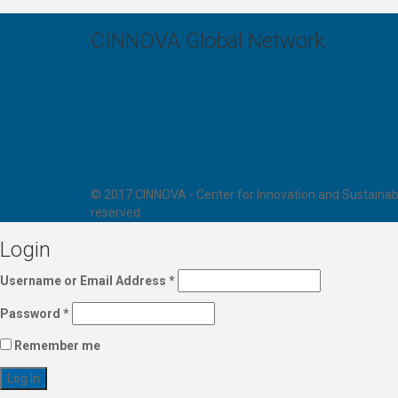
CINNOVA Global Network
© 2017 CINNOVA - Center for Innovation and Sustainabl
reserved.
Login
Username or Email Address
*
Password
*
Remember me