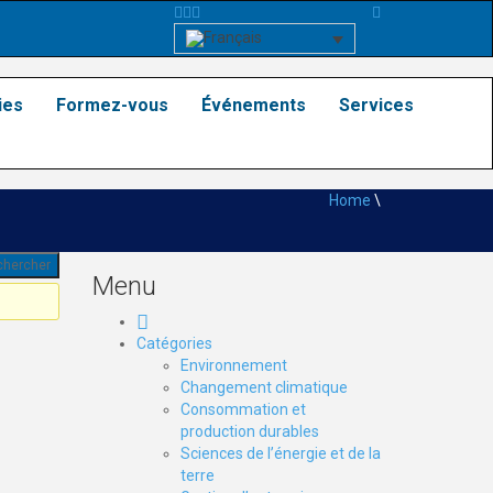
ies
Formez-vous
Événements
Services
Home
\
Menu
Catégories
Environnement
Changement climatique
Consommation et
production durables
Sciences de l’énergie et de la
terre