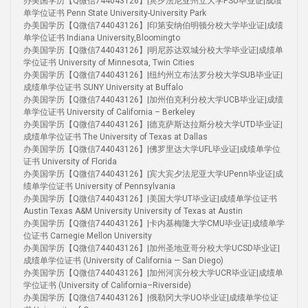
办美国学历【Q微信744043126】|宾夕法尼亚州立大学PSU毕业证|成绩
单学位证书 Penn State University-University Park
办美国学历【Q微信744043126】|印第安纳伯明顿分校大学毕业证|成绩
单学位证书 Indiana University,Bloomingto
办美国学历【Q微信744043126】|明尼苏达双城分校大学毕业证|成绩单
学位证书 University of Minnesota, Twin Cities
办美国学历【Q微信744043126】|纽约州立布法罗分校大学SUB毕业证|
成绩单学位证书 SUNY University at Buffalo
办美国学历【Q微信744043126】|加州伯克利分校大学UCB毕业证|成绩
单学位证书 University of California – Berkeley
办美国学历【Q微信744043126】|德克萨斯达拉斯分校大学UTD毕业证|
成绩单学位证书 The University of Texas at Dallas
办美国学历【Q微信744043126】|佛罗里达大学UFL毕业证|成绩单学位
证书 University of Florida
办美国学历【Q微信744043126】|宾大宾夕法尼亚大学UPenn毕业证|成
绩单学位证书 University of Pennsylvania
办美国学历【Q微信744043126】|美国大学UT毕业证|成绩单学位证书
Austin Texas A&M University University of Texas at Austin
办美国学历【Q微信744043126】|卡内基梅隆大学CMU毕业证|成绩单学
位证书 Carnegie Mellon University
办美国学历【Q微信744043126】|加州圣地亚哥分校大学UCSD毕业证|
成绩单学位证书 (University of California — San Diego)
办美国学历【Q微信744043126】|加州河滨分校大学UCR毕业证|成绩单
学位证书 (University of California–Riverside)
办美国学历【Q微信744043126】|俄勒冈大学UO毕业证|成绩单学位证