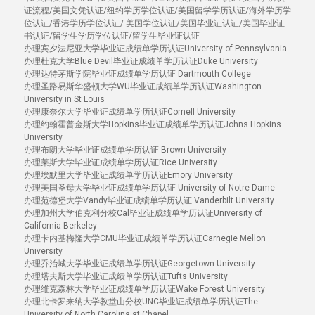
证流程/美国文凭认证/纽约学历学位认证/美国留学学历认证/海外学历学
位认证/香港学历学位认证/ 美国学位认证/美国毕业证认证/美国毕业证
书认证/留学生学历学位认证/留学生毕业证认证
办理宾夕法尼亚大学毕业证成绩单学历认证University of Pennsylvania
办理杜克大学Blue Devil毕业证成绩单学历认证Duke University
办理达特茅斯学院毕业证成绩单学历认证 Dartmouth College
办理圣路易斯华盛顿大学WU毕业证成绩单学历认证Washington
University in St Louis
办理康奈尔大学毕业证成绩单学历认证Cornell University
办理约翰霍普金斯大学Hopkins毕业证成绩单学历认证Johns Hopkins
University
办理布朗大学毕业证成绩单学历认证 Brown University
办理莱斯大学毕业证成绩单学历认证Rice University
办理埃默里大学毕业证成绩单学历认证Emory University
办理美国圣母大学毕业证成绩单学历认证 University of Notre Dame
办理范德堡大学Vandy毕业证成绩单学历认证 Vanderbilt University
办理加州大学伯克利分校Cal毕业证成绩单学历认证University of
California Berkeley
办理卡内基梅隆大学CMU毕业证成绩单学历认证Carnegie Mellon
University
办理乔治城大学毕业证成绩单学历认证Georgetown University
办理塔夫斯大学毕业证成绩单学历认证Tufts University
办理维克森林大学毕业证成绩单学历认证Wake Forest University
办理北卡罗来纳大学教堂山分校UNC毕业证成绩单学历认证The
University of North Carolina at Chapel