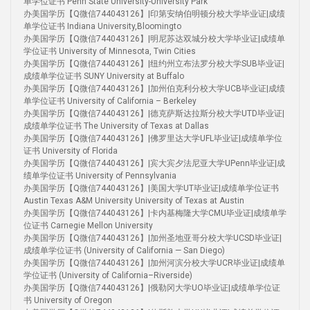
单学位证书 Penn State University-University Park
办美国学历【Q微信744043126】|印第安纳伯明顿分校大学毕业证|成绩
单学位证书 Indiana University,Bloomingto
办美国学历【Q微信744043126】|明尼苏达双城分校大学毕业证|成绩单
学位证书 University of Minnesota, Twin Cities
办美国学历【Q微信744043126】|纽约州立布法罗分校大学SUB毕业证|
成绩单学位证书 SUNY University at Buffalo
办美国学历【Q微信744043126】|加州伯克利分校大学UCB毕业证|成绩
单学位证书 University of California – Berkeley
办美国学历【Q微信744043126】|德克萨斯达拉斯分校大学UTD毕业证|
成绩单学位证书 The University of Texas at Dallas
办美国学历【Q微信744043126】|佛罗里达大学UFL毕业证|成绩单学位
证书 University of Florida
办美国学历【Q微信744043126】|宾大宾夕法尼亚大学UPenn毕业证|成
绩单学位证书 University of Pennsylvania
办美国学历【Q微信744043126】|美国大学UT毕业证|成绩单学位证书
Austin Texas A&M University University of Texas at Austin
办美国学历【Q微信744043126】|卡内基梅隆大学CMU毕业证|成绩单学
位证书 Carnegie Mellon University
办美国学历【Q微信744043126】|加州圣地亚哥分校大学UCSD毕业证|
成绩单学位证书 (University of California — San Diego)
办美国学历【Q微信744043126】|加州河滨分校大学UCR毕业证|成绩单
学位证书 (University of California–Riverside)
办美国学历【Q微信744043126】|俄勒冈大学UO毕业证|成绩单学位证
书 University of Oregon