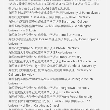
位认证/香港学历学位认证/ 美国学位认证/美国毕业证认证/美国毕业证
书认证/留学生学历学位认证/留学生毕业证认证
办理宾夕法尼亚大学毕业证成绩单学历认证University of Pennsylvania
办理杜克大学Blue Devil毕业证成绩单学历认证Duke University
办理达特茅斯学院毕业证成绩单学历认证 Dartmouth College
办理圣路易斯华盛顿大学WU毕业证成绩单学历认证Washington
University in St Louis
办理康奈尔大学毕业证成绩单学历认证Cornell University
办理约翰霍普金斯大学Hopkins毕业证成绩单学历认证Johns Hopkins
University
办理布朗大学毕业证成绩单学历认证 Brown University
办理莱斯大学毕业证成绩单学历认证Rice University
办理埃默里大学毕业证成绩单学历认证Emory University
办理美国圣母大学毕业证成绩单学历认证 University of Notre Dame
办理范德堡大学Vandy毕业证成绩单学历认证 Vanderbilt University
办理加州大学伯克利分校Cal毕业证成绩单学历认证University of
California Berkeley
办理卡内基梅隆大学CMU毕业证成绩单学历认证Carnegie Mellon
University
办理乔治城大学毕业证成绩单学历认证Georgetown University
办理塔夫斯大学毕业证成绩单学历认证Tufts University
办理维克森林大学毕业证成绩单学历认证Wake Forest University
办理北卡罗来纳大学教堂山分校UNC毕业证成绩单学历认证The
University of North Carolina at Chapel