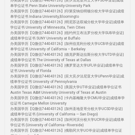
办美国学历【Q微信744043126】|宾夕法尼亚州立大学PSU毕业证|成绩
单学位证书 Penn State University-University Park
办美国学历【Q微信744043126】|印第安纳伯明顿分校大学毕业证|成绩
单学位证书 Indiana University,Bloomingto
办美国学历【Q微信744043126】|明尼苏达双城分校大学毕业证|成绩单
学位证书 University of Minnesota, Twin Cities
办美国学历【Q微信744043126】|纽约州立布法罗分校大学SUB毕业证|
成绩单学位证书 SUNY University at Buffalo
办美国学历【Q微信744043126】|加州伯克利分校大学UCB毕业证|成绩
单学位证书 University of California – Berkeley
办美国学历【Q微信744043126】|德克萨斯达拉斯分校大学UTD毕业证|
成绩单学位证书 The University of Texas at Dallas
办美国学历【Q微信744043126】|佛罗里达大学UFL毕业证|成绩单学位
证书 University of Florida
办美国学历【Q微信744043126】|宾大宾夕法尼亚大学UPenn毕业证|成
绩单学位证书 University of Pennsylvania
办美国学历【Q微信744043126】|美国大学UT毕业证|成绩单学位证书
Austin Texas A&M University University of Texas at Austin
办美国学历【Q微信744043126】|卡内基梅隆大学CMU毕业证|成绩单学
位证书 Carnegie Mellon University
办美国学历【Q微信744043126】|加州圣地亚哥分校大学UCSD毕业证|
成绩单学位证书 (University of California — San Diego)
办美国学历【Q微信744043126】|加州河滨分校大学UCR毕业证|成绩单
学位证书 (University of California–Riverside)
办美国学历【Q微信744043126】|俄勒冈大学UO毕业证|成绩单学位证