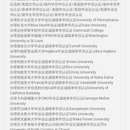
证流程/美国文凭认证/纽约学历学位认证/美国留学学历认证/海外学历学
位认证/香港学历学位认证/ 美国学位认证/美国毕业证认证/美国毕业证
书认证/留学生学历学位认证/留学生毕业证认证
办理宾夕法尼亚大学毕业证成绩单学历认证University of Pennsylvania
办理杜克大学Blue Devil毕业证成绩单学历认证Duke University
办理达特茅斯学院毕业证成绩单学历认证 Dartmouth College
办理圣路易斯华盛顿大学WU毕业证成绩单学历认证Washington
University in St Louis
办理康奈尔大学毕业证成绩单学历认证Cornell University
办理约翰霍普金斯大学Hopkins毕业证成绩单学历认证Johns Hopkins
University
办理布朗大学毕业证成绩单学历认证 Brown University
办理莱斯大学毕业证成绩单学历认证Rice University
办理埃默里大学毕业证成绩单学历认证Emory University
办理美国圣母大学毕业证成绩单学历认证 University of Notre Dame
办理范德堡大学Vandy毕业证成绩单学历认证 Vanderbilt University
办理加州大学伯克利分校Cal毕业证成绩单学历认证University of
California Berkeley
办理卡内基梅隆大学CMU毕业证成绩单学历认证Carnegie Mellon
University
办理乔治城大学毕业证成绩单学历认证Georgetown University
办理塔夫斯大学毕业证成绩单学历认证Tufts University
办理维克森林大学毕业证成绩单学历认证Wake Forest University
办理北卡罗来纳大学教堂山分校UNC毕业证成绩单学历认证The
University of North Carolina at Chapel