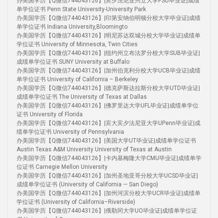
办美国学历【Q微信744043126】|宾夕法尼亚州立大学PSU毕业证|成绩
单学位证书 Penn State University-University Park
办美国学历【Q微信744043126】|印第安纳伯明顿分校大学毕业证|成绩
单学位证书 Indiana University,Bloomingto
办美国学历【Q微信744043126】|明尼苏达双城分校大学毕业证|成绩单
学位证书 University of Minnesota, Twin Cities
办美国学历【Q微信744043126】|纽约州立布法罗分校大学SUB毕业证|
成绩单学位证书 SUNY University at Buffalo
办美国学历【Q微信744043126】|加州伯克利分校大学UCB毕业证|成绩
单学位证书 University of California – Berkeley
办美国学历【Q微信744043126】|德克萨斯达拉斯分校大学UTD毕业证|
成绩单学位证书 The University of Texas at Dallas
办美国学历【Q微信744043126】|佛罗里达大学UFL毕业证|成绩单学位
证书 University of Florida
办美国学历【Q微信744043126】|宾大宾夕法尼亚大学UPenn毕业证|成
绩单学位证书 University of Pennsylvania
办美国学历【Q微信744043126】|美国大学UT毕业证|成绩单学位证书
Austin Texas A&M University University of Texas at Austin
办美国学历【Q微信744043126】|卡内基梅隆大学CMU毕业证|成绩单学
位证书 Carnegie Mellon University
办美国学历【Q微信744043126】|加州圣地亚哥分校大学UCSD毕业证|
成绩单学位证书 (University of California — San Diego)
办美国学历【Q微信744043126】|加州河滨分校大学UCR毕业证|成绩单
学位证书 (University of California–Riverside)
办美国学历【Q微信744043126】|俄勒冈大学UO毕业证|成绩单学位证