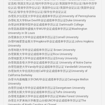
证流程/美国文凭认证/纽约学历学位认证/美国留学学历认证/海外学历学
位认证/香港学历学位认证/ 美国学位认证/美国毕业证认证/美国毕业证
书认证/留学生学历学位认证/留学生毕业证认证
办理宾夕法尼亚大学毕业证成绩单学历认证University of Pennsylvania
办理杜克大学Blue Devil毕业证成绩单学历认证Duke University
办理达特茅斯学院毕业证成绩单学历认证 Dartmouth College
办理圣路易斯华盛顿大学WU毕业证成绩单学历认证Washington
University in St Louis
办理康奈尔大学毕业证成绩单学历认证Cornell University
办理约翰霍普金斯大学Hopkins毕业证成绩单学历认证Johns Hopkins
University
办理布朗大学毕业证成绩单学历认证 Brown University
办理莱斯大学毕业证成绩单学历认证Rice University
办理埃默里大学毕业证成绩单学历认证Emory University
办理美国圣母大学毕业证成绩单学历认证 University of Notre Dame
办理范德堡大学Vandy毕业证成绩单学历认证 Vanderbilt University
办理加州大学伯克利分校Cal毕业证成绩单学历认证University of
California Berkeley
办理卡内基梅隆大学CMU毕业证成绩单学历认证Carnegie Mellon
University
办理乔治城大学毕业证成绩单学历认证Georgetown University
办理塔夫斯大学毕业证成绩单学历认证Tufts University
办理维克森林大学毕业证成绩单学历认证Wake Forest University
办理北卡罗来纳大学教堂山分校UNC毕业证成绩单学历认证The
University of North Carolina at Chapel