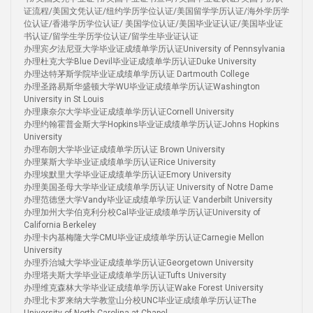
证流程/美国文凭认证/纽约学历学位认证/美国留学学历认证/海外学历学
位认证/香港学历学位认证/ 美国学位认证/美国毕业证认证/美国毕业证
书认证/留学生学历学位认证/留学生毕业证认证
办理宾夕法尼亚大学毕业证成绩单学历认证University of Pennsylvania
办理杜克大学Blue Devil毕业证成绩单学历认证Duke University
办理达特茅斯学院毕业证成绩单学历认证 Dartmouth College
办理圣路易斯华盛顿大学WU毕业证成绩单学历认证Washington
University in St Louis
办理康奈尔大学毕业证成绩单学历认证Cornell University
办理约翰霍普金斯大学Hopkins毕业证成绩单学历认证Johns Hopkins
University
办理布朗大学毕业证成绩单学历认证 Brown University
办理莱斯大学毕业证成绩单学历认证Rice University
办理埃默里大学毕业证成绩单学历认证Emory University
办理美国圣母大学毕业证成绩单学历认证 University of Notre Dame
办理范德堡大学Vandy毕业证成绩单学历认证 Vanderbilt University
办理加州大学伯克利分校Cal毕业证成绩单学历认证University of
California Berkeley
办理卡内基梅隆大学CMU毕业证成绩单学历认证Carnegie Mellon
University
办理乔治城大学毕业证成绩单学历认证Georgetown University
办理塔夫斯大学毕业证成绩单学历认证Tufts University
办理维克森林大学毕业证成绩单学历认证Wake Forest University
办理北卡罗来纳大学教堂山分校UNC毕业证成绩单学历认证The